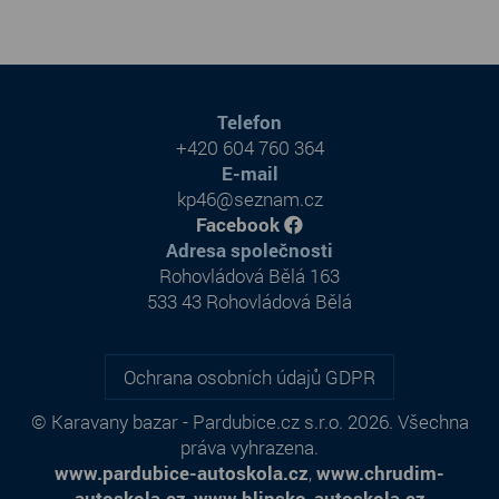
Telefon
+420 604 760 364
E-mail
kp46@seznam.cz
Facebook
Adresa společnosti
Rohovládová Bělá 163
533 43 Rohovládová Bělá
Ochrana osobních údajů GDPR
© Karavany bazar - Pardubice.cz s.r.o. 2026. Všechna
práva vyhrazena.
www.pardubice-autoskola.cz
,
www.chrudim-
autoskola.cz
,
www.hlinsko-autoskola.cz