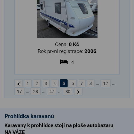
Cena:
0 Kč
Rok první registrace:
2006
4
...
...
1
2
3
4
5
6
7
8
12
...
...
...
17
28
47
80
Prohlídka karavanů
Karavany k prohlídce stojí na ploše autobazaru
NA VÁZE