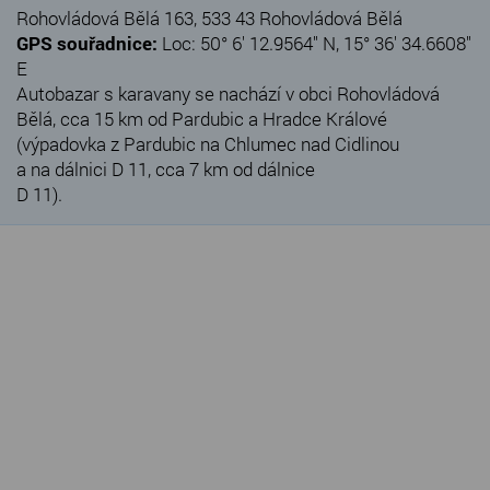
Rohovládová Bělá 163, 533 43 Rohovládová Bělá
GPS souřadnice:
Loc: 50° 6' 12.9564" N, 15° 36' 34.6608"
E
Autobazar s karavany se nachází v obci Rohovládová
Bělá, cca 15 km od Pardubic a Hradce Králové
(výpadovka z Pardubic na Chlumec nad Cidlinou
a na dálnici D 11, cca 7 km od dálnice
D 11).