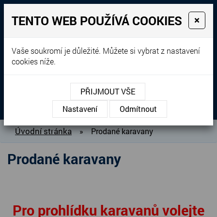
TENTO WEB POUŽÍVÁ COOKIES
×
Prodej, dovoz, výkup a
Vaše soukromí je důležité. Můžete si vybrat z nastavení
cookies níže.
pronájem karavanů
+420 604 760 364
PŘIJMOUT VŠE
MENU
Nastavení
Odmítnout
O NÁS
Úvodní stránka
»
Prodané karavany
BAZAR KARAVANŮ
Prodané karavany
PŘIPRAVUJEME DO PRODEJE
PRODANÉ KARAVANY
PŮJČOVNA KARAVANŮ
Pro prohlídku karavanů volejte
DOPLŇKY PRO KARAVANY