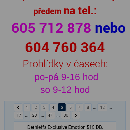
SERVIS KARAVANŮ
na tel.:
předem
KONTAKT
605 712 878
nebo
604 760 364
Prohlídky v časech:
po-pá 9-16 hod
so 9-12 hod
...
...
1
2
3
4
5
6
7
8
12
...
...
...
17
28
47
80
Dethleffs Exclusive Emotion 515 DB,