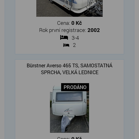
Cena:
0 Kč
Rok první registrace:
2002
3-4
2
Bürstner Averso 465 TS, SAMOSTATNÁ
SPRCHA, VELKÁ LEDNICE
PRODÁNO
Cena:
0 Kč