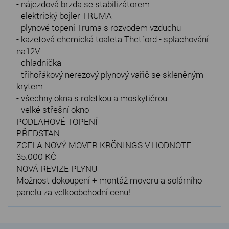
- nájezdová brzda se stabilizátorem
- elektrický bojler TRUMA
- plynové topení Truma s rozvodem vzduchu
- kazetová chemická toaleta Thetford - splachování
na12V
- chladnička
- tříhořákový nerezový plynový vařič se skleněným
krytem
- všechny okna s roletkou a moskytiérou
- velké střešní okno
PODLAHOVÉ TOPENÍ
PŘEDSTAN
ZCELA NOVÝ MOVER KRÖNINGS V HODNOTE
35.000 KČ
NOVÁ REVIZE PLYNU
Možnost dokoupení + montáž moveru a solárního
panelu za velkoobchodní cenu!