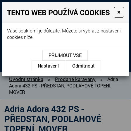
TENTO WEB POUŽÍVÁ COOKIES
×
Prodej, dovoz, výkup a
Vaše soukromí je důležité. Můžete si vybrat z nastavení
cookies níže.
pronájem karavanů
+420 604 760 364
PŘIJMOUT VŠE
MENU
Nastavení
Odmítnout
O NÁS
Úvodní stránka
Prodané karavany
»
»
Adria
Adora 432 PS - PŘEDSTAN, PODLAHOVÉ TOPENÍ,
BAZAR KARAVANŮ
MOVER
PŘIPRAVUJEME DO PRODEJE
PRODANÉ KARAVANY
Adria Adora 432 PS -
PŮJČOVNA KARAVANŮ
PŘEDSTAN, PODLAHOVÉ
DOPLŇKY PRO KARAVANY
TOPENÍ, MOVER