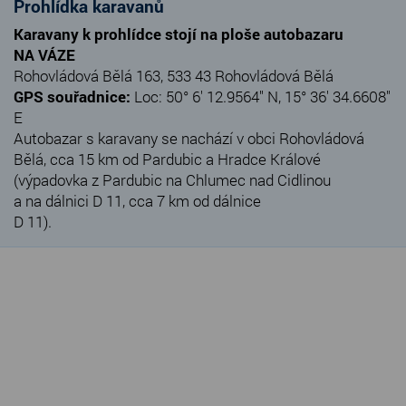
Prohlídka karavanů
Karavany k prohlídce stojí na ploše autobazaru
NA VÁZE
Rohovládová Bělá 163, 533 43 Rohovládová Bělá
GPS souřadnice:
Loc: 50° 6' 12.9564" N, 15° 36' 34.6608"
E
Autobazar s karavany se nachází v obci Rohovládová
Bělá, cca 15 km od Pardubic a Hradce Králové
(výpadovka z Pardubic na Chlumec nad Cidlinou
a na dálnici D 11, cca 7 km od dálnice
D 11).