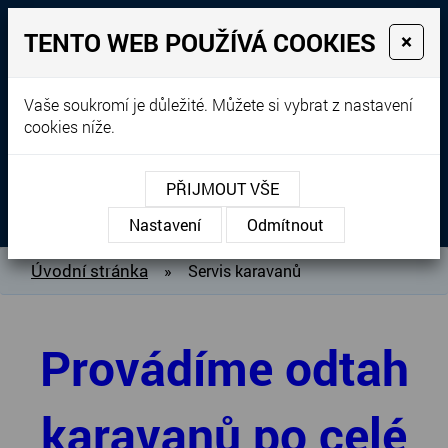
TENTO WEB POUŽÍVÁ COOKIES
×
Prodej, dovoz, výkup a
Vaše soukromí je důležité. Můžete si vybrat z nastavení
cookies níže.
pronájem karavanů
+420 604 760 364
PŘIJMOUT VŠE
MENU
Nastavení
Odmítnout
O NÁS
Úvodní stránka
»
Servis karavanů
BAZAR KARAVANŮ
PŘIPRAVUJEME DO PRODEJE
Provádíme odtah
PRODANÉ KARAVANY
PŮJČOVNA KARAVANŮ
karavanů po celé
DOPLŇKY PRO KARAVANY