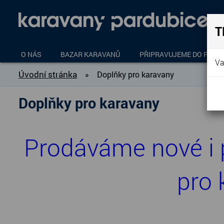
T
O NÁS
BAZAR KARAVANŮ
PŘIPRAVUJEME DO PROD
Va
Úvodní stránka
»
Doplňky pro karavany
Doplňky pro karavany
Prodáváme nové i p
pro 