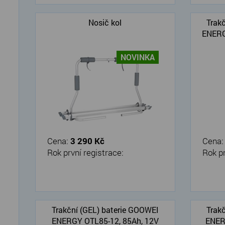
Nosič kol
Trak
ENERG
NOVINKA
Cena:
3 290 Kč
Cena
Rok první registrace:
Rok pr
Trakční (GEL) baterie GOOWEI
Trak
ENERGY OTL85-12, 85Ah, 12V
ENER