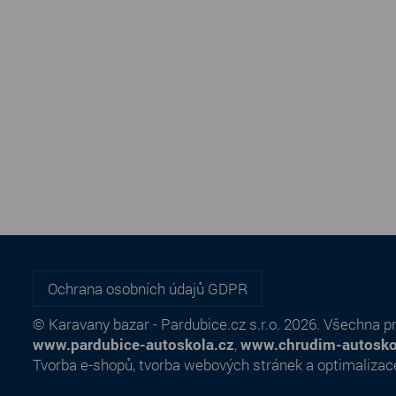
Ochrana osobních údajů GDPR
© Karavany bazar - Pardubice.cz s.r.o. 2026. Všechna p
www.pardubice-autoskola.cz
,
www.chrudim-autosko
Tvorba e-shopů
,
tvorba webových stránek
a
optimalizac