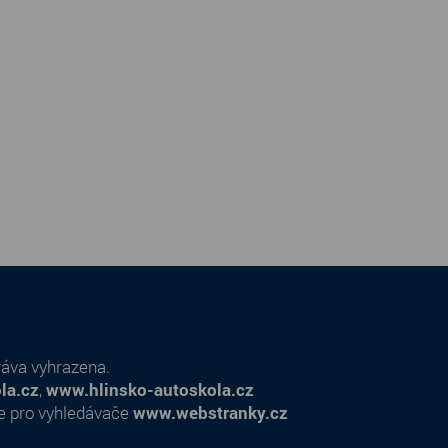
ráva vyhrazena.
la.cz
,
www.hlinsko-autoskola.cz
e pro vyhledávače
www.webstranky.cz