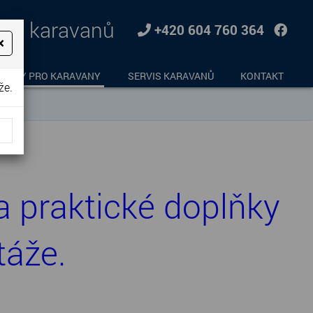
jem karavanů
+420 604 760 364
×
LŇKY PRO KARAVANY
SERVIS KARAVANŮ
KONTAKT
že.
a praktické doplňky
táže.