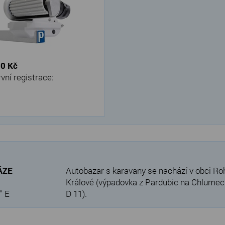
:
0 Kč
vní registrace:
VÁZE
Autobazar s karavany se nachází v obci Ro
Králové (výpadovka z Pardubic na Chlumec n
" E
D 11).