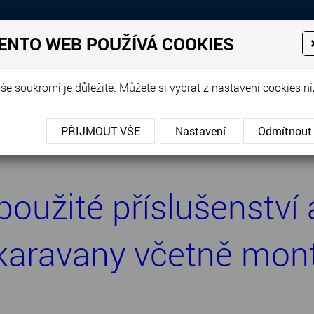
Prodej, dovoz, výkup a proná
ENTO WEB POUŽÍVÁ COOKIES
EJE
PRODANÉ KARAVANY
PŮJČOVNA KARAVANŮ
DOP
še soukromí je důležité. Můžete si vybrat z nastavení cookies ní
PŘIJMOUT VŠE
Nastavení
Odmítnout
oužité příslušenství 
karavany včetně mon