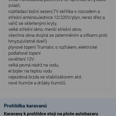
zvlášť,
rozkládací boční sezení,TV skříňka s rozvodem a
střešní anténou,lednice 12/220V/plyn, nerez dřez a
vařič se skleňenými kryty,
velké střešní okno, menší střešní okno,
všechna okna dvojitá se zatemněním a síťkami proti
hmyzu(včetně dveří)
plynové topení Trumatic s rozfukem, elektrické
podlahové topení
osvětlení 12V
velká pevná nádrž na vodu,
el.bojler na teplou vodu
nájezdová brzda se stabilizátorem atd..
nové tlumiče a držáky tlumičů
Prohlídka karavanů
Karavany k prohlídce stojí na ploše autobazaru