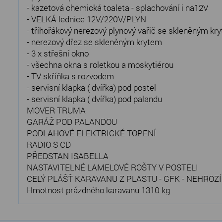
- kazetová chemická toaleta - splachování i na12V
- VELKÁ lednice 12V/220V/PLYN
- tříhořákový nerezový plynový vařič se skleněným kr
- nerezový dřez se skleněným krytem
- 3 x střešní okno
- všechna okna s roletkou a moskytiérou
- TV skříňka s rozvodem
- servisní klapka ( dvířka) pod postel
- servisní klapka ( dvířka) pod palandu
MOVER TRUMA
GARÁŽ POD PALANDOU
PODLAHOVÉ ELEKTRICKÉ TOPENÍ
RADIO S CD
PŘEDSTAN ISABELLA
NASTAVITELNÉ LAMELOVÉ ROŠTY V POSTELI
CELÝ PLÁŠŤ KARAVANU Z PLASTU - GFK - NEHROZÍ
Hmotnost prázdného karavanu 1310 kg