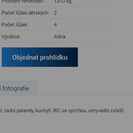
Provozní hmotnost:
1370 kg
Počet lůžek dětských:
2
Počet lůžek:
4
Výrobce:
Adria
Objednat prohlídku
í fotografie
l, zadní palandy, kuchyň, WC se sprchou, umyvadlo zvlášť.