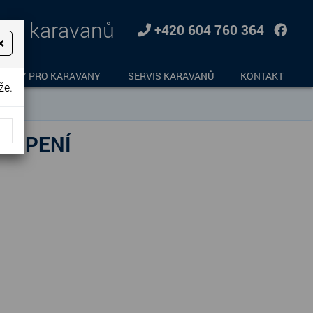
jem karavanů
+420 604 760 364
×
LŇKY PRO KARAVANY
SERVIS KARAVANŮ
KONTAKT
že.
 TOPENÍ