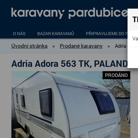
T
O NÁS
BAZAR KARAVANŮ
PŘIPRAVUJEME DO PROD
Va
Úvodní stránka
Prodané karavany
»
»
Adria Ad
Adria Adora 563 TK, PALAND
PRODÁNO