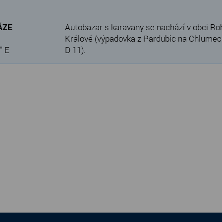
VÁZE
Autobazar s karavany se nachází v obci Ro
Králové (výpadovka z Pardubic na Chlumec n
" E
D 11).