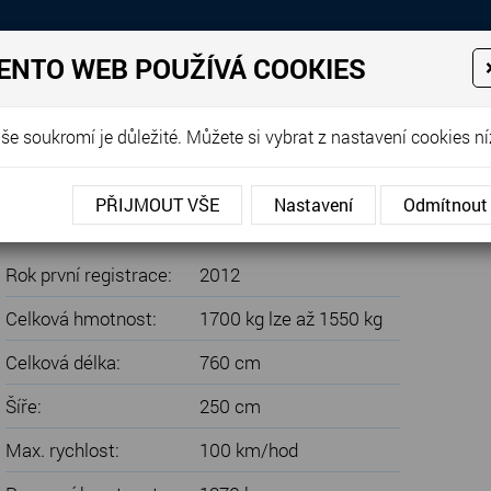
Prodej, dovoz, výkup a proná
ENTO WEB POUŽÍVÁ COOKIES
EJE
PRODANÉ KARAVANY
PŮJČOVNA KARAVANŮ
DOP
še soukromí je důležité. Můžete si vybrat z nastavení cookies ní
ora 563 TK, PALANDY, PŘEDSTAN, MOVER, PODLAHOVÉ TOPENÍ
PŘIJMOUT VŠE
Nastavení
Odmítnout
Y, PŘEDSTAN, MOVER, PODLAHOVÉ
Rok první registrace:
2012
Celková hmotnost:
1700 kg lze až 1550 kg
Celková délka:
760 cm
Šíře:
250 cm
Max. rychlost:
100 km/hod