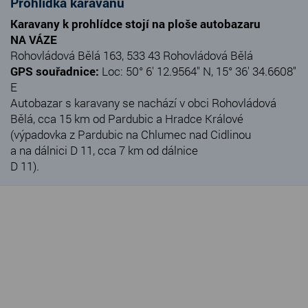
Prohlídka karavanů
Karavany k prohlídce stojí na ploše autobazaru
NA VÁZE
Rohovládová Bělá 163, 533 43 Rohovládová Bělá
GPS souřadnice:
Loc: 50° 6' 12.9564" N, 15° 36' 34.6608"
E
Autobazar s karavany se nachází v obci Rohovládová
Bělá, cca 15 km od Pardubic a Hradce Králové
(výpadovka z Pardubic na Chlumec nad Cidlinou
a na dálnici D 11, cca 7 km od dálnice
D 11).