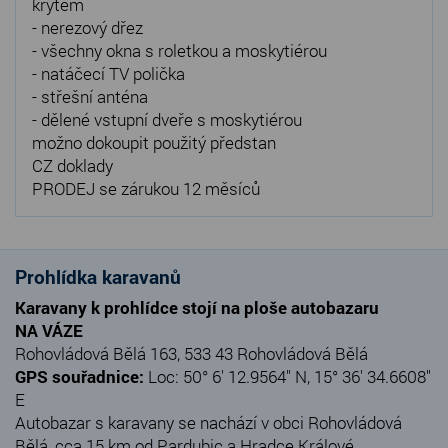
krytem
- nerezový dřez
- všechny okna s roletkou a moskytiérou
- natáčecí TV polička
- střešní anténa
- dělené vstupní dveře s moskytiérou
možno dokoupit použitý předstan
CZ doklady
PRODEJ se zárukou 12 měsíců
Prohlídka karavanů
Karavany k prohlídce stojí na ploše autobazaru
NA VÁZE
Rohovládová Bělá 163, 533 43 Rohovládová Bělá
GPS souřadnice:
Loc: 50° 6' 12.9564" N, 15° 36' 34.6608"
E
Autobazar s karavany se nachází v obci Rohovládová
Bělá, cca 15 km od Pardubic a Hradce Králové