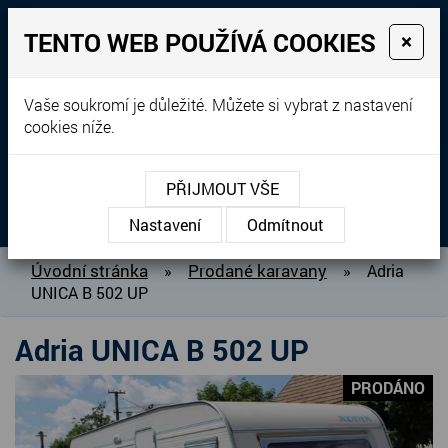
TENTO WEB POUŽÍVÁ COOKIES
×
Prodej, dovoz, výkup a
Vaše soukromí je důležité. Můžete si vybrat z nastavení
cookies níže.
pronájem karavanů
+420 604 760 364
PŘIJMOUT VŠE
MENU
Nastavení
Odmítnout
O NÁS
Úvodní stránka
Prodané karavany
»
»
Adria
UNICA B 502 UP
BAZAR KARAVANŮ
PŘIPRAVUJEME DO PRODEJE
Adria UNICA B 502 UP
PRODANÉ KARAVANY
PRODÁNO
PŮJČOVNA KARAVANŮ
DOPLŇKY PRO KARAVANY