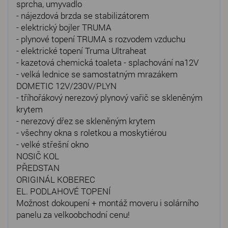
sprcha, umyvadlo
- nájezdová brzda se stabilizátorem
- elektrický bojler TRUMA
- plynové topení TRUMA s rozvodem vzduchu
- elektrické topení Truma Ultraheat
- kazetová chemická toaleta - splachování na12V
- velká lednice se samostatným mrazákem
DOMETIC 12V/230V/PLYN
- tříhořákový nerezový plynový vařič se skleněným
krytem
- nerezový dřez se skleněným krytem
- všechny okna s roletkou a moskytiérou
- velké střešní okno
NOSIČ KOL
PŘEDSTAN
ORIGINÁL KOBEREC
EL. PODLAHOVÉ TOPENÍ
Možnost dokoupení + montáž moveru i solárního
panelu za velkoobchodní cenu!