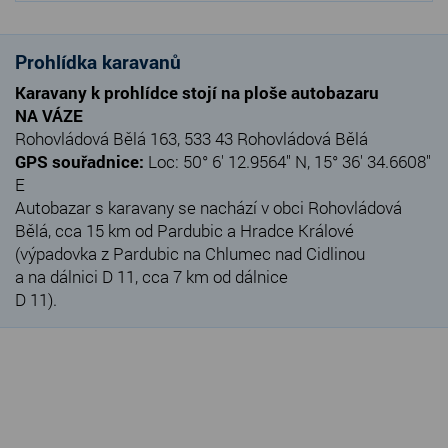
Prohlídka karavanů
Karavany k prohlídce stojí na ploše autobazaru
NA VÁZE
Rohovládová Bělá 163, 533 43 Rohovládová Bělá
GPS souřadnice:
Loc: 50° 6' 12.9564" N, 15° 36' 34.6608"
E
Autobazar s karavany se nachází v obci Rohovládová
Bělá, cca 15 km od Pardubic a Hradce Králové
(výpadovka z Pardubic na Chlumec nad Cidlinou
a na dálnici D 11, cca 7 km od dálnice
D 11).