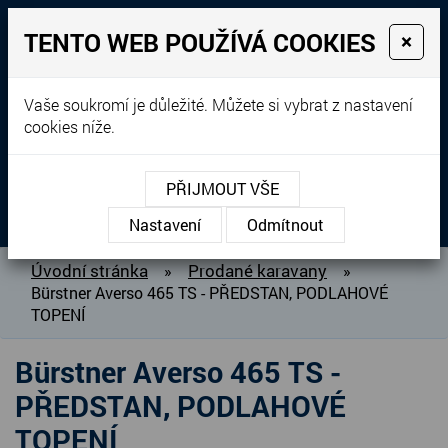
TENTO WEB POUŽÍVÁ COOKIES
×
Prodej, dovoz, výkup a
Vaše soukromí je důležité. Můžete si vybrat z nastavení
cookies níže.
pronájem karavanů
+420 604 760 364
PŘIJMOUT VŠE
MENU
Nastavení
Odmítnout
O NÁS
Úvodní stránka
Prodané karavany
»
»
Bürstner Averso 465 TS - PŘEDSTAN, PODLAHOVÉ
BAZAR KARAVANŮ
TOPENÍ
PŘIPRAVUJEME DO PRODEJE
PRODANÉ KARAVANY
Bürstner Averso 465 TS -
PŮJČOVNA KARAVANŮ
PŘEDSTAN, PODLAHOVÉ
DOPLŇKY PRO KARAVANY
TOPENÍ