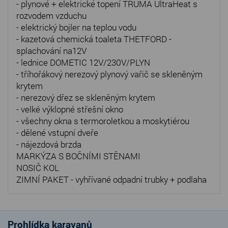
- plynové + elektrické topení TRUMA UltraHeat s
rozvodem vzduchu
- elektrický bojler na teplou vodu
- kazetová chemická toaleta THETFORD -
splachování na12V
- lednice DOMETIC 12V/230V/PLYN
- tříhořákový nerezový plynový vařič se skleněným
krytem
- nerezový dřez se skleněným krytem
- velké výklopné střešní okno
- všechny okna s termoroletkou a moskytiérou
- dělené vstupní dveře
- nájezdová brzda
MARKÝZA S BOČNÍMI STĚNAMI
NOSIČ KOL
ZIMNÍ PAKET - vyhřívané odpadní trubky + podlaha
Prohlídka karavanů