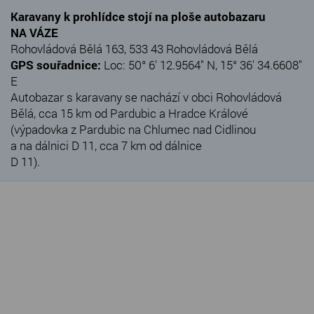
Karavany k prohlídce stojí na ploše autobazaru
NA VÁZE
Rohovládová Bělá 163, 533 43 Rohovládová Bělá
GPS souřadnice:
Loc: 50° 6' 12.9564" N, 15° 36' 34.6608"
E
Autobazar s karavany se nachází v obci Rohovládová
Bělá, cca 15 km od Pardubic a Hradce Králové
(výpadovka z Pardubic na Chlumec nad Cidlinou
a na dálnici D 11, cca 7 km od dálnice
D 11).