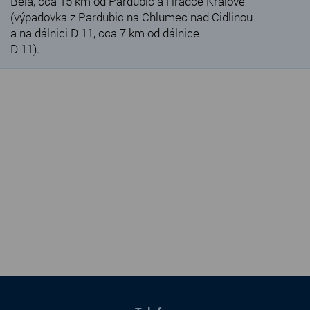
Bělá, cca 15 km od Pardubic a Hradce Králové
(výpadovka z Pardubic na Chlumec nad Cidlinou
a na dálnici D 11, cca 7 km od dálnice
D 11).