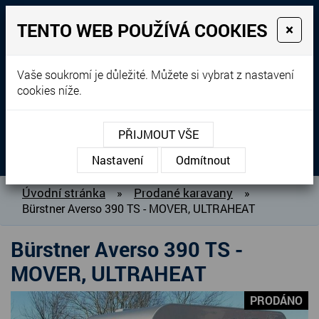
TENTO WEB POUŽÍVÁ COOKIES
×
Prodej, dovoz, výkup a
Vaše soukromí je důležité. Můžete si vybrat z nastavení
cookies níže.
pronájem karavanů
+420 604 760 364
PŘIJMOUT VŠE
MENU
Nastavení
Odmítnout
O NÁS
Úvodní stránka
Prodané karavany
»
»
Bürstner Averso 390 TS - MOVER, ULTRAHEAT
BAZAR KARAVANŮ
PŘIPRAVUJEME DO PRODEJE
Bürstner Averso 390 TS -
PRODANÉ KARAVANY
MOVER, ULTRAHEAT
PŮJČOVNA KARAVANŮ
PRODÁNO
DOPLŇKY PRO KARAVANY