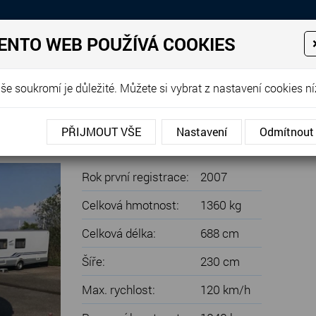
Prodej, dovoz, výkup a proná
ENTO WEB POUŽÍVÁ COOKIES
EJE
PRODANÉ KARAVANY
PŮJČOVNA KARAVANŮ
DOP
še soukromí je důležité. Můžete si vybrat z nastavení cookies ní
Belcanto 455 TS - KLIMATIZACE, PŘEDSTAN
PŘIJMOUT VŠE
Nastavení
Odmítnout
KLIMATIZACE, PŘEDSTAN
Rok první registrace:
2007
Celková hmotnost:
1360 kg
Celková délka:
688 cm
Šíře:
230 cm
Max. rychlost:
120 km/h