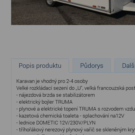
Popis produktu
Půdorys
Dalš
Karavan je vhodný pro 2-4 osoby
Velké rozkládací sezení do ,,U", velká francouzská po
- nájezdová brzda se stabilizátorem
- elektrický bojler TRUMA
- plynové a elektrické topení TRUMA s rozvodem vzd
- kazetová chemická toaleta - splachování na12V
- lednice DOMETIC 12V/230V/PLYN
- tříhořákový nerezový plynový vařič se skleněným kr