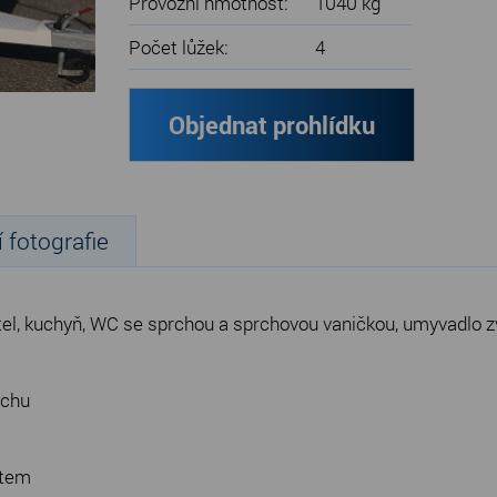
Provozní hmotnost:
1040 kg
Počet lůžek:
4
Objednat prohlídku
í fotografie
stel, kuchyň, WC se sprchou a sprchovou vaničkou, umyvadlo z
uchu
ytem