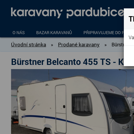
T
O NÁS
BAZAR KARAVANŮ
PŘIPRAVUJEME DO PROD
Va
Úvodní stránka
Prodané karavany
»
»
Bürstner 
Bürstner Belcanto 455 TS - 