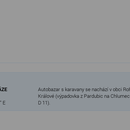
VÁZE
Autobazar s karavany se nachází v obci Ro
Králové (výpadovka z Pardubic na Chlumec n
" E
D 11).