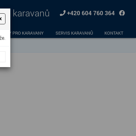
jem karavanů
+420 604 760 364
×
LŇKY PRO KARAVANY
SERVIS KARAVANŮ
KONTAKT
že.