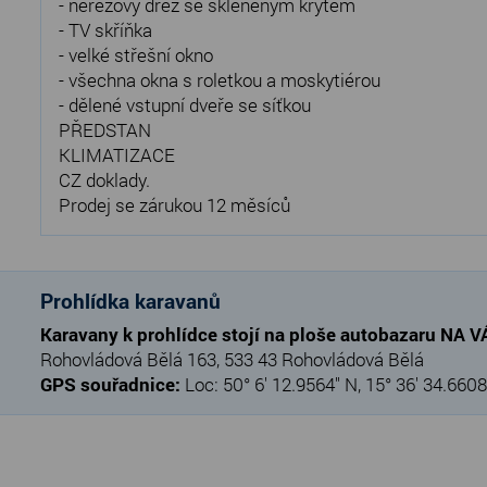
- nerezový dřez se skleněným krytem
- TV skříňka
- velké střešní okno
- všechna okna s roletkou a moskytiérou
- dělené vstupní dveře se síťkou
PŘEDSTAN
KLIMATIZACE
CZ doklady.
Prodej se zárukou 12 měsíců
Prohlídka karavanů
Karavany k prohlídce stojí na ploše autobazaru NA 
Rohovládová Bělá 163, 533 43 Rohovládová Bělá
GPS souřadnice:
Loc: 50° 6' 12.9564" N, 15° 36' 34.6608