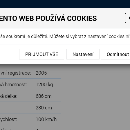
Prodej, dovoz, výkup a proná
ENTO WEB POUŽÍVÁ COOKIES
EJE
PRODANÉ KARAVANY
PŮJČOVNA KARAVANŮ
DOP
še soukromí je důležité. Můžete si vybrat z nastavení cookies ní
Flipper 460 TS - MOVER, PŘEDSTAN
PŘIJMOUT VŠE
Nastavení
Odmítnout
VER, PŘEDSTAN
vní registrace:
2005
vá hmotnost:
1200 kg
vá délka:
686 cm
230 cm
ychlost:
100 km/h