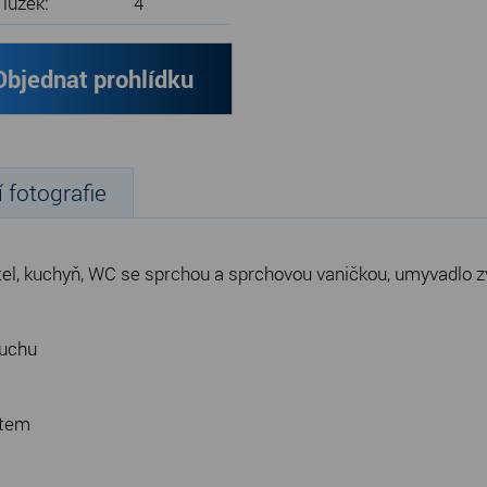
 lůžek:
4
Objednat prohlídku
í fotografie
stel, kuchyň, WC se sprchou a sprchovou vaničkou, umyvadlo z
duchu
ytem