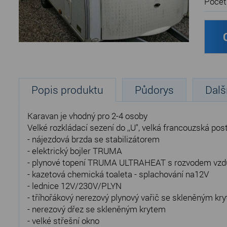
Počet
Popis produktu
Půdorys
Dalš
Karavan je vhodný pro 2-4 osoby
Velké rozkládací sezení do ,,U", velká francouzská po
- nájezdová brzda se stabilizátorem
- elektrický bojler TRUMA
- plynové topení TRUMA ULTRAHEAT s rozvodem vz
- kazetová chemická toaleta - splachování na12V
- lednice 12V/230V/PLYN
- tříhořákový nerezový plynový vařič se skleněným kr
- nerezový dřez se skleněným krytem
- velké střešní okno