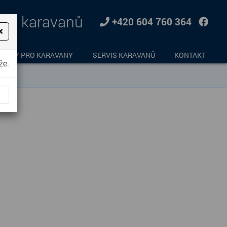
jem karavanů
+420 604 760 364
×
LŇKY PRO KARAVANY
SERVIS KARAVANŮ
KONTAKT
že.