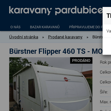
T
O NÁS
BAZAR KARAVANŮ
PŘIPRAVUJEME DO PROD
Va
Úvodní stránka
Prodané karavany
»
»
Bürstner 
Bürstner Flipper 460 TS - MO
PRODÁNO
Rok pr
Celko
Celko
Šíře:
Max. r