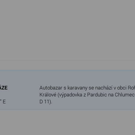
VÁZE
Autobazar s karavany se nachází v obci Ro
Králové (výpadovka z Pardubic na Chlumec n
" E
D 11).