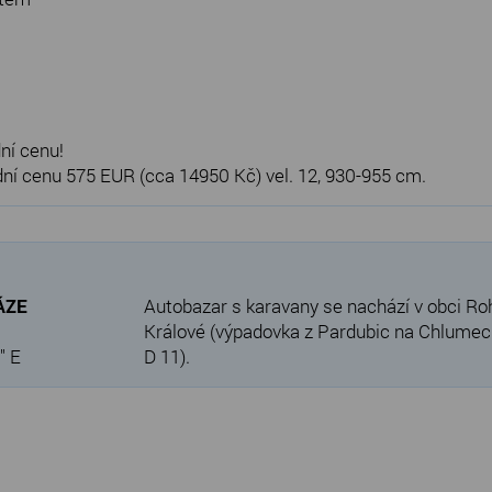
ní cenu!
í cenu 575 EUR (cca 14950 Kč) vel. 12, 930-955 cm.
VÁZE
Autobazar s karavany se nachází v obci Ro
Králové (výpadovka z Pardubic na Chlumec n
" E
D 11).