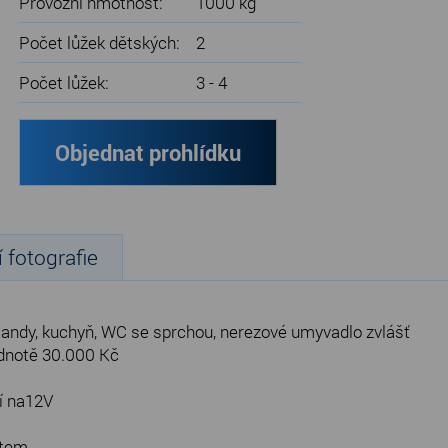
Provozní hmotnost:
1000 kg
Počet lůžek dětských:
2
Počet lůžek:
3 - 4
Objednat prohlídku
í fotografie
alandy, kuchyň, WC se sprchou, nerezové umyvadlo zvlášť
odnotě 30.000 Kč
í na12V
ytem