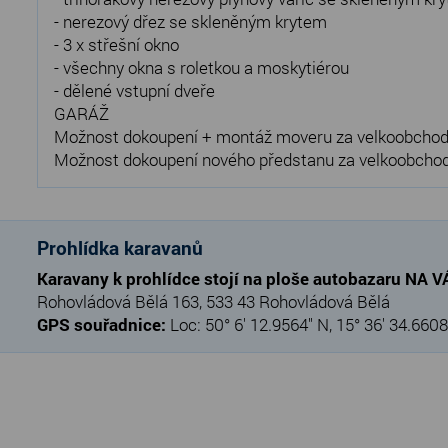
- nerezový dřez se skleněným krytem
- 3 x střešní okno
- všechny okna s roletkou a moskytiérou
- dělené vstupní dveře
GARÁŽ
Možnost dokoupení + montáž moveru za velkoobchod
Možnost dokoupení nového předstanu za velkoobchodn
Prohlídka karavanů
Karavany k prohlídce stojí na ploše autobazaru NA 
Rohovládová Bělá 163, 533 43 Rohovládová Bělá
GPS souřadnice:
Loc: 50° 6' 12.9564" N, 15° 36' 34.6608