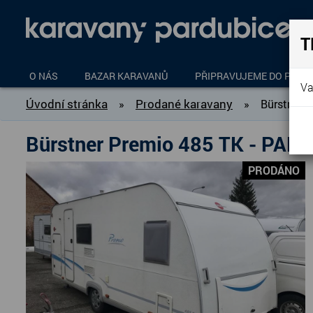
T
O NÁS
BAZAR KARAVANŮ
PŘIPRAVUJEME DO PROD
Va
Úvodní stránka
Prodané karavany
»
»
Bürstner 
Bürstner Premio 485 TK - PA
PRODÁNO