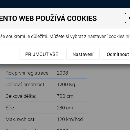
Prodej, dovoz, výkup a proná
ENTO WEB POUŽÍVÁ COOKIES
EJE
PRODANÉ KARAVANY
PŮJČOVNA KARAVANŮ
DOP
še soukromí je důležité. Můžete si vybrat z nastavení cookies ní
Premio 485 TK - PALANDY, GARÁŽ, SUPER LEHKÝ
PŘIJMOUT VŠE
Nastavení
Odmítnout
LANDY, GARÁŽ, SUPER LEHKÝ
Rok první registrace:
2008
Celková hmotnost:
1200 Kg
Celková délka:
700 cm
Šíře:
230 cm
Max. rychlost:
120 km/hod