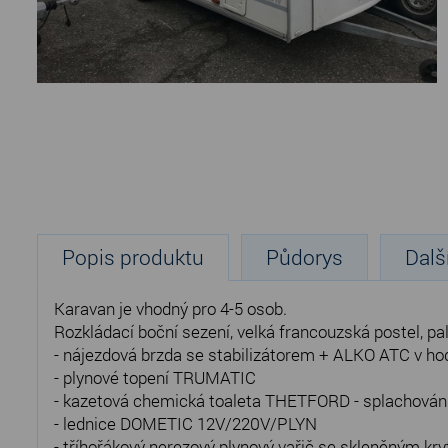
Popis produktu
Půdorys
Dalš
Karavan je vhodný pro 4-5 osob.
Rozkládací boční sezení, velká francouzská postel, p
- nájezdová brzda se stabilizátorem + ALKO ATC v h
- plynové topení TRUMATIC
- kazetová chemická toaleta THETFORD - splachován
- lednice DOMETIC 12V/220V/PLYN
- tříhořákový nerezový plynový vařič se skleněným kr