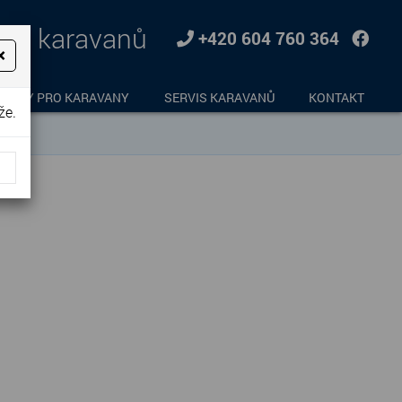
jem karavanů
+420 604 760 364
×
LŇKY PRO KARAVANY
SERVIS KARAVANŮ
KONTAKT
že.