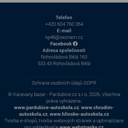
Telefon
+420 604 760 364
E-mail
kp46@seznam.cz
Facebook
Adresa společnosti
Rohovládová Bělá 163
533 43 Rohovládová Bělá
Ochrana osobních údajů GDPR
© Karavany bazar - Pardubice.cz s.r.o. 2026. Všechna
práva vyhrazena.
www.pardubice-autoskola.cz
,
www.chrudim-
autoskola.cz
,
www.hlinsko-autoskola.cz
Tvorba e-shopů
,
tvorba webových stránek
a
optimalizace
pro vyhledávače
www.webstranky.cz