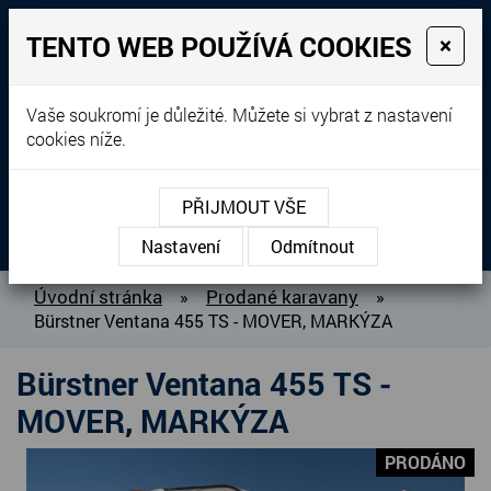
TENTO WEB POUŽÍVÁ COOKIES
×
Prodej, dovoz, výkup a
Vaše soukromí je důležité. Můžete si vybrat z nastavení
cookies níže.
pronájem karavanů
+420 604 760 364
PŘIJMOUT VŠE
MENU
Nastavení
Odmítnout
O NÁS
Úvodní stránka
Prodané karavany
»
»
Bürstner Ventana 455 TS - MOVER, MARKÝZA
BAZAR KARAVANŮ
PŘIPRAVUJEME DO PRODEJE
Bürstner Ventana 455 TS -
PRODANÉ KARAVANY
MOVER, MARKÝZA
PŮJČOVNA KARAVANŮ
PRODÁNO
DOPLŇKY PRO KARAVANY