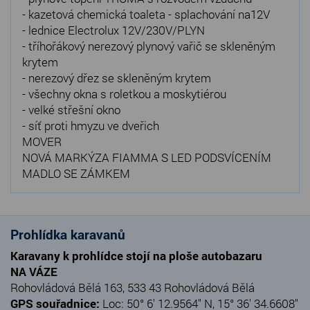
- kazetová chemická toaleta - splachování na12V
- lednice Electrolux 12V/230V/PLYN
- tříhořákový nerezový plynový vařič se skleněným
krytem
- nerezový dřez se skleněným krytem
- všechny okna s roletkou a moskytiérou
- velké střešní okno
- síť proti hmyzu ve dveřich
MOVER
NOVÁ MARKÝZA FIAMMA S LED PODSVÍCENÍM
MADLO SE ZÁMKEM
Prohlídka karavanů
Karavany k prohlídce stojí na ploše autobazaru
NA VÁZE
Rohovládová Bělá 163, 533 43 Rohovládová Bělá
GPS souřadnice:
Loc: 50° 6' 12.9564" N, 15° 36' 34.6608"