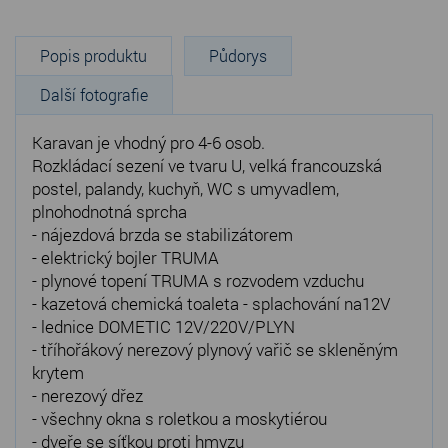
Popis produktu
Půdorys
Další fotografie
Karavan je vhodný pro 4-6 osob.
Rozkládací sezení ve tvaru U, velká francouzská
postel, palandy, kuchyň, WC s umyvadlem,
plnohodnotná sprcha
- nájezdová brzda se stabilizátorem
- elektrický bojler TRUMA
- plynové topení TRUMA s rozvodem vzduchu
- kazetová chemická toaleta - splachování na12V
- lednice DOMETIC 12V/220V/PLYN
- tříhořákový nerezový plynový vařič se skleněným
krytem
- nerezový dřez
- všechny okna s roletkou a moskytiérou
- dveře se síťkou proti hmyzu