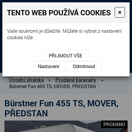
TENTO WEB POUŽÍVÁ COOKIES
×
Prodej, dovoz, výkup a
Vaše soukromí je důležité. Můžete si vybrat z nastavení
cookies níže.
pronájem karavanů
+420 604 760 364
PŘIJMOUT VŠE
MENU
Nastavení
Odmítnout
O NÁS
Úvodní stránka
Prodané karavany
»
»
Bürstner Fun 455 TS, MOVER, PŘEDSTAN
BAZAR KARAVANŮ
PŘIPRAVUJEME DO PRODEJE
Bürstner Fun 455 TS, MOVER,
PRODANÉ KARAVANY
PŘEDSTAN
PŮJČOVNA KARAVANŮ
PRODÁNO
DOPLŇKY PRO KARAVANY