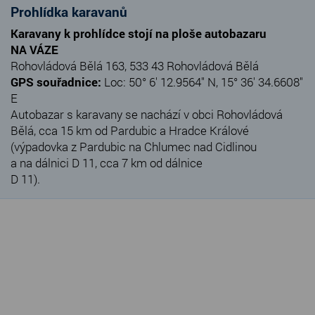
Prohlídka karavanů
Karavany k prohlídce stojí na ploše autobazaru
NA VÁZE
Rohovládová Bělá 163, 533 43 Rohovládová Bělá
GPS souřadnice:
Loc: 50° 6' 12.9564" N, 15° 36' 34.6608"
E
Autobazar s karavany se nachází v obci Rohovládová
Bělá, cca 15 km od Pardubic a Hradce Králové
(výpadovka z Pardubic na Chlumec nad Cidlinou
a na dálnici D 11, cca 7 km od dálnice
D 11).