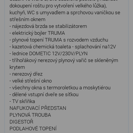
dokoupení roštu pro vytvoření velkého lůžka),
kuchyň, WC s umyvadlem a sprchovou vaničkou se
střešním oknem
- nájezdová brzda se stabilizátorem
- elektrický bojler TRUMA
- plynové topení TRUMA s rozvodem vzduchu
- kazetová chemická toaleta - splachování na12V
- lednice DOMETIC 12V/230V/PLYN
- tříhořákový nerezový plynový vařič se skleněným
krytem
- nerezový dřez
- velké střešní okno
- všechny okna s termoroletkou a moskytiérou
- dělené vstupní dveře se síťkou
- TV skříňka
NAFUKOVACÍ PŘEDSTAN
PLYNOVÁ TROUBA
DIGESTOŘ
PODLAHOVÉ TOPENÍ