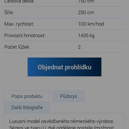
Celková délka:
750 cm
Šíře:
250 cm
Max. rychlost:
100 km/hod
Provozní hmotnost:
1435 kg
Počet lůžek:
2
Objednat prohlídku
Popis produktu
Půdorys
Další fotografie
Luxusní model osvědčeného německého výrobce.
Sezení ve tvaru U, dvě oddělené postele (možnost