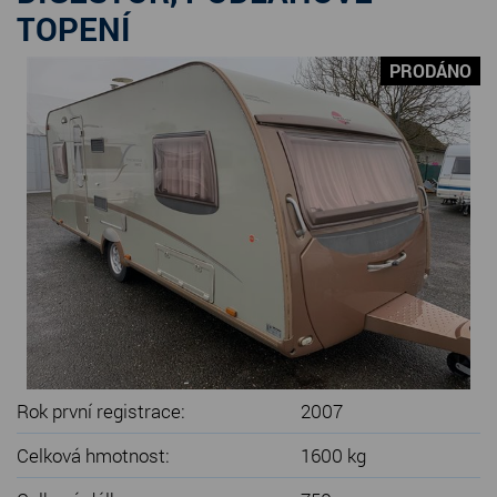
SERVIS KARAVANŮ
TOPENÍ
KONTAKT
PRODÁNO
Rok první registrace:
2007
Celková hmotnost:
1600 kg