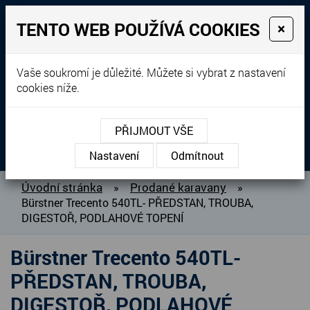
TENTO WEB POUŽÍVÁ COOKIES
×
Prodej, dovoz, výkup a
Vaše soukromí je důležité. Můžete si vybrat z nastavení
cookies níže.
pronájem karavanů
+420 604 760 364
PŘIJMOUT VŠE
MENU
Nastavení
Odmítnout
O NÁS
Úvodní stránka
Prodané karavany
»
»
Bürstner Trecento 540TL- PŘEDSTAN, TROUBA,
BAZAR KARAVANŮ
DIGESTOŘ, PODLAHOVÉ TOPENÍ
PŘIPRAVUJEME DO PRODEJE
PRODANÉ KARAVANY
Bürstner Trecento 540TL-
PŮJČOVNA KARAVANŮ
PŘEDSTAN, TROUBA,
DOPLŇKY PRO KARAVANY
DIGESTOŘ, PODLAHOVÉ