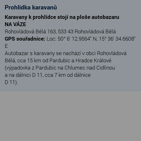
Prohlídka karavanů
Karavany k prohlídce stojí na ploše autobazaru
NA VÁZE
Rohovládová Bělá 163, 533 43 Rohovládová Bělá
GPS souřadnice:
Loc: 50° 6' 12.9564" N, 15° 36' 34.6608"
E
Autobazar s karavany se nachází v obci Rohovládová
Bělá, cca 15 km od Pardubic a Hradce Králové
(výpadovka z Pardubic na Chlumec nad Cidlinou
a na dálnici D 11, cca 7 km od dálnice
D 11).