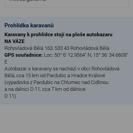
Prohlídka karavanů
Karavany k prohlídce stojí na ploše autobazaru
NA VÁZE
Rohovládová Bělá 163, 533 43 Rohovládová Bělá
GPS souřadnice:
Loc: 50° 6' 12.9564" N, 15° 36' 34.6608"
E
Autobazar s karavany se nachází v obci Rohovládová
Bělá, cca 15 km od Pardubic a Hradce Králové
(výpadovka z Pardubic na Chlumec nad Cidlinou
a na dálnici D 11, cca 7 km od dálnice
D 11).