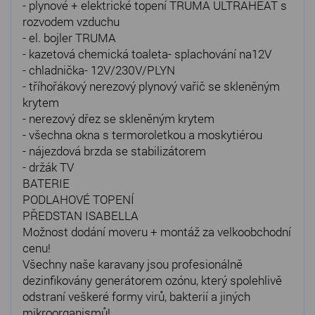
- plynové + elektrické topení TRUMA ULTRAHEAT s
rozvodem vzduchu
- el. bojler TRUMA
- kazetová chemická toaleta- splachování na12V
- chladnička- 12V/230V/PLYN
- tříhořákový nerezový plynový vařič se skleněným
krytem
- nerezový dřez se skleněným krytem
- všechna okna s termoroletkou a moskytiérou
- nájezdová brzda se stabilizátorem
- držák TV
BATERIE
PODLAHOVÉ TOPENÍ
PŘEDSTAN ISABELLA
Možnost dodání moveru + montáž za velkoobchodní
cenu!
Všechny naše karavany jsou profesionálně
dezinfikovány generátorem ozónu, který spolehlivě
odstraní veškeré formy virů, bakterií a jiných
mikroorganismů!