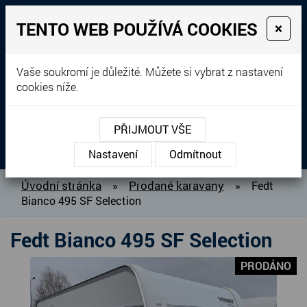
TENTO WEB POUŽÍVÁ COOKIES
×
Prodej, dovoz, výkup a
Vaše soukromí je důležité. Můžete si vybrat z nastavení
cookies níže.
pronájem karavanů
+420 604 760 364
PŘIJMOUT VŠE
MENU
Nastavení
Odmítnout
O NÁS
Úvodní stránka
Prodané karavany
»
»
Fedt
Bianco 495 SF Selection
BAZAR KARAVANŮ
PŘIPRAVUJEME DO PRODEJE
Fedt Bianco 495 SF Selection
PRODANÉ KARAVANY
PRODÁNO
PŮJČOVNA KARAVANŮ
DOPLŇKY PRO KARAVANY