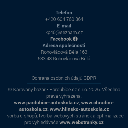
Telefon
+420 604 760 364
E-mail
kp46@seznam.cz
Facebook
Adresa společnosti
Rohovládová Bělá 163
533 43 Rohovládová Bělá
Ochrana osobních údajů GDPR
© Karavany bazar - Pardubice.cz s.r.o. 2026. Všechna
práva vyhrazena.
www.pardubice-autoskola.cz
,
www.chrudim-
autoskola.cz
,
www.hlinsko-autoskola.cz
Tvorba e-shopů
,
tvorba webových stránek
a
optimalizace
pro vyhledávače
www.webstranky.cz