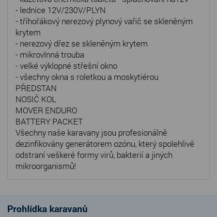
- lednice 12V/230V/PLYN
- tříhořákový nerezový plynový vařič se skleněným
krytem
- nerezový dřez se skleněným krytem
- mikrovlnná trouba
- velké výklopné střešní okno
- všechny okna s roletkou a moskytiérou
PŘEDSTAN
NOSIČ KOL
MOVER ENDURO
BATTERY PACKET
Všechny naše karavany jsou profesionálně
dezinfikovány generátorem ozónu, který spolehlivě
odstraní veškeré formy virů, bakterií a jiných
mikroorganismů!
Prohlídka karavanů