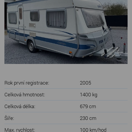
SERVIS KARAVANŮ
KONTAKT
Rok první registrace:
2005
Celková hmotnost:
1400 kg
Celková délka:
679 cm
Šíře:
230 cm
Max. rychlost:
100 km/hod