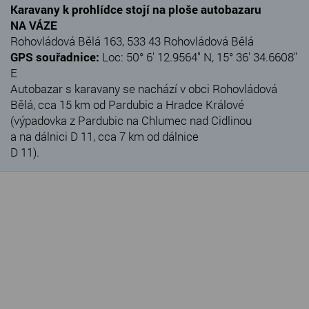
Karavany k prohlídce stojí na ploše autobazaru
NA VÁZE
Rohovládová Bělá 163, 533 43 Rohovládová Bělá
GPS souřadnice:
Loc: 50° 6' 12.9564" N, 15° 36' 34.6608"
E
Autobazar s karavany se nachází v obci Rohovládová
Bělá, cca 15 km od Pardubic a Hradce Králové
(výpadovka z Pardubic na Chlumec nad Cidlinou
a na dálnici D 11, cca 7 km od dálnice
D 11).