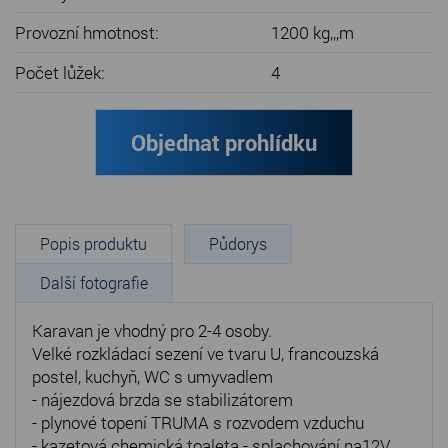
Provozní hmotnost:
1200 kg,,,m
Počet lůžek:
4
Objednat prohlídku
Popis produktu
Půdorys
Další fotografie
Karavan je vhodný pro 2-4 osoby.
Velké rozkládací sezení ve tvaru U, francouzská
postel, kuchyň, WC s umyvadlem
- nájezdová brzda se stabilizátorem
- plynové topení TRUMA s rozvodem vzduchu
- kazetová chemická toaleta - splachování na12V