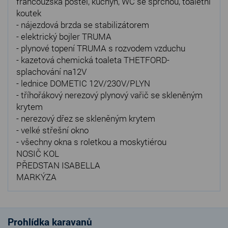
francouzská postel, kuchyň, WC se sprchou, toaletní
koutek
- nájezdová brzda se stabilizátorem
- elektrický bojler TRUMA
- plynové topení TRUMA s rozvodem vzduchu
- kazetová chemická toaleta THETFORD-
splachování na12V
- lednice DOMETIC 12V/230V/PLYN
- tříhořákový nerezový plynový vařič se skleněným
krytem
- nerezový dřez se skleněným krytem
- velké střešní okno
- všechny okna s roletkou a moskytiérou
NOSIČ KOL
PŘEDSTAN ISABELLA
MARKÝZA
Prohlídka karavanů