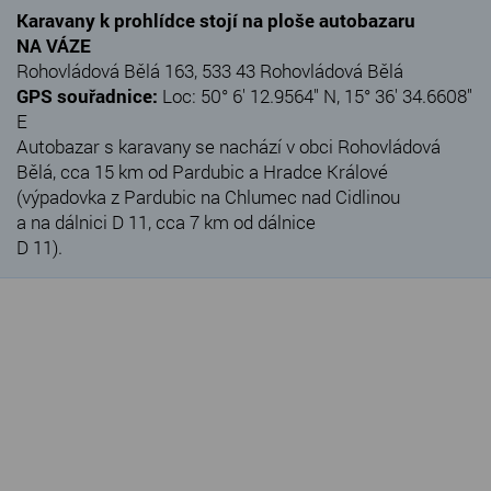
Karavany k prohlídce stojí na ploše autobazaru
NA VÁZE
Rohovládová Bělá 163, 533 43 Rohovládová Bělá
GPS souřadnice:
Loc: 50° 6' 12.9564" N, 15° 36' 34.6608"
E
Autobazar s karavany se nachází v obci Rohovládová
Bělá, cca 15 km od Pardubic a Hradce Králové
(výpadovka z Pardubic na Chlumec nad Cidlinou
a na dálnici D 11, cca 7 km od dálnice
D 11).