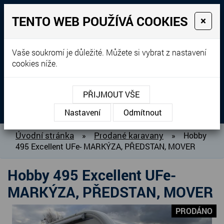
TENTO WEB POUŽÍVÁ COOKIES
×
Prodej, dovoz, výkup a
Vaše soukromí je důležité. Můžete si vybrat z nastavení
cookies níže.
pronájem karavanů
+420 604 760 364
PŘIJMOUT VŠE
MENU
Nastavení
Odmítnout
O NÁS
Úvodní stránka
Prodané karavany
»
»
Hobby
495 Excellent UFe- MARKÝZA, PŘEDSTAN, MOVER
BAZAR KARAVANŮ
PŘIPRAVUJEME DO PRODEJE
Hobby 495 Excellent UFe-
PRODANÉ KARAVANY
MARKÝZA, PŘEDSTAN, MOVER
PŮJČOVNA KARAVANŮ
PRODÁNO
DOPLŇKY PRO KARAVANY