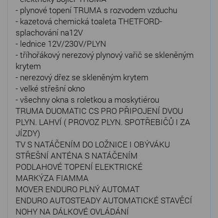
- plynové topení TRUMA s rozvodem vzduchu
- kazetová chemická toaleta THETFORD-
splachování na12V
- lednice 12V/230V/PLYN
- tříhořákový nerezový plynový vařič se skleněným
krytem
- nerezový dřez se skleněným krytem
- velké střešní okno
- všechny okna s roletkou a moskytiérou
TRUMA DUOMATIC CS PRO PŘIPOJENÍ DVOU
PLYN. LAHVÍ ( PROVOZ PLYN. SPOTŘEBIČŮ I ZA
JÍZDY)
TV S NATÁČENÍM DO LOŽNICE I OBÝVÁKU
STŘEŠNÍ ANTÉNA S NATÁČENÍM
PODLAHOVÉ TOPENÍ ELEKTRICKÉ
MARKÝZA FIAMMA
MOVER ENDURO PLNÝ AUTOMAT
ENDURO AUTOSTEADY AUTOMATICKÉ STAVĚCÍ
NOHY NA DÁLKOVÉ OVLÁDÁNÍ