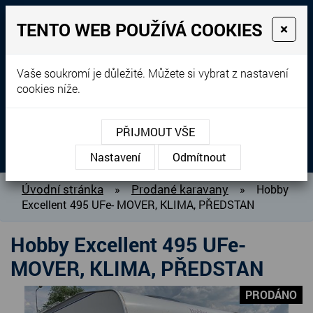
TENTO WEB POUŽÍVÁ COOKIES
×
Prodej, dovoz, výkup a
Vaše soukromí je důležité. Můžete si vybrat z nastavení
cookies níže.
pronájem karavanů
+420 604 760 364
PŘIJMOUT VŠE
MENU
Nastavení
Odmítnout
O NÁS
Úvodní stránka
Prodané karavany
»
»
Hobby
Excellent 495 UFe- MOVER, KLIMA, PŘEDSTAN
BAZAR KARAVANŮ
PŘIPRAVUJEME DO PRODEJE
Hobby Excellent 495 UFe-
PRODANÉ KARAVANY
MOVER, KLIMA, PŘEDSTAN
PŮJČOVNA KARAVANŮ
PRODÁNO
DOPLŇKY PRO KARAVANY