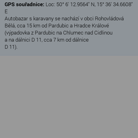
GPS souřadnice:
Loc: 50° 6' 12.9564" N, 15° 36' 34.6608"
E
Autobazar s karavany se nachází v obci Rohovládová
Bělá, cca 15 km od Pardubic a Hradce Králové
(výpadovka z Pardubic na Chlumec nad Cidlinou
a na dálnici D 11, cca 7 km od dálnice
D 11).