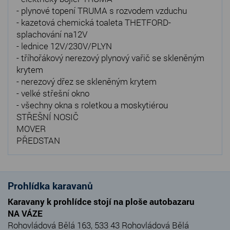
- plynové topení TRUMA s rozvodem vzduchu
- kazetová chemická toaleta THETFORD-
splachování na12V
- lednice 12V/230V/PLYN
- tříhořákový nerezový plynový vařič se skleněným
krytem
- nerezový dřez se skleněným krytem
- velké střešní okno
- všechny okna s roletkou a moskytiérou
STŘEŠNÍ NOSIČ
MOVER
PŘEDSTAN
Prohlídka karavanů
Karavany k prohlídce stojí na ploše autobazaru
NA VÁZE
Rohovládová Bělá 163, 533 43 Rohovládová Bělá