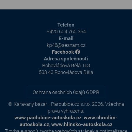
Telefon
+420 604 760 364
E-mail
kp46@seznam.cz
Facebook
Adresa společnosti
Rohovládová Bělá 163
533 43 Rohovládová Bělá
Ochrana osobních údajů GDPR
© Karavany bazar - Pardubice.cz s.r.o. 2026. Všechna
práva vyhrazena.
www.pardubice-autoskola.cz
,
www.chrudim-
autoskola.cz
,
www.hlinsko-autoskola.cz
Tvorba e-shopů
,
tvorba webových stránek
a
optimalizace