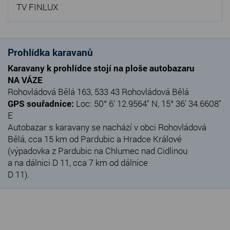
TV FINLUX
Prohlídka karavanů
Karavany k prohlídce stojí na ploše autobazaru
NA VÁZE
Rohovládová Bělá 163, 533 43 Rohovládová Bělá
GPS souřadnice:
Loc: 50° 6' 12.9564" N, 15° 36' 34.6608"
E
Autobazar s karavany se nachází v obci Rohovládová
Bělá, cca 15 km od Pardubic a Hradce Králové
(výpadovka z Pardubic na Chlumec nad Cidlinou
a na dálnici D 11, cca 7 km od dálnice
D 11).