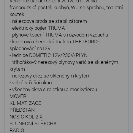
Velké rozkládací sezení ve tvaru U, velká
francouzská postel, kuchyň, WC se sprchou, toaletní
koutek
- nájezdová brzda se stabilizátorem
- elektrický bojler TRUMA
- plynové topení TRUMA s rozvodem vzduchu
- kazetová chemická toaleta THETFORD-
splachování na12V
- lednice DOMETIC 12V/230V/PLYN
- tříhořákový nerezový plynový vařič se skleněným
krytem
- nerezový dřez se skleněným krytem
- velké střešní okno
- všechny okna s roletkou a moskytiérou
MOVER
KLIMATIZACE
PŘEDSTAN
NOSIČ KOL 2 X
SLUNEČNÍ STŘECHA
RADIO