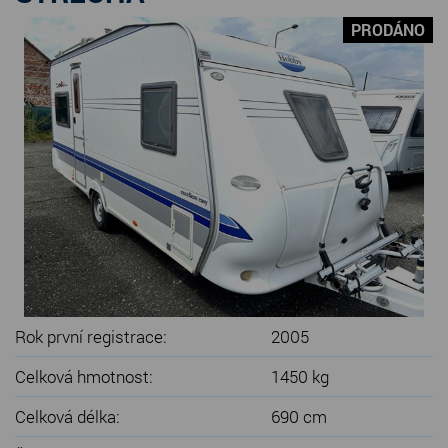
SERVIS KARAVANŮ
PRODÁNO
KONTAKT
Rok první registrace:
2005
Celková hmotnost:
1450 kg
Celková délka:
690 cm