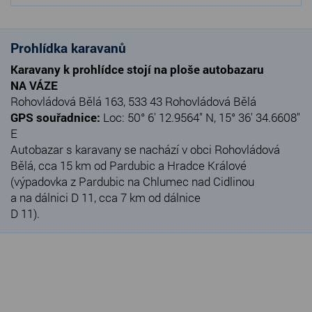
Prohlídka karavanů
Karavany k prohlídce stojí na ploše autobazaru
NA VÁZE
Rohovládová Bělá 163, 533 43 Rohovládová Bělá
GPS souřadnice:
Loc: 50° 6' 12.9564" N, 15° 36' 34.6608"
E
Autobazar s karavany se nachází v obci Rohovládová
Bělá, cca 15 km od Pardubic a Hradce Králové
(výpadovka z Pardubic na Chlumec nad Cidlinou
a na dálnici D 11, cca 7 km od dálnice
D 11).