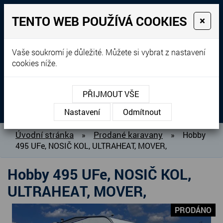
TENTO WEB POUŽÍVÁ COOKIES
×
Prodej, dovoz, výkup a
Vaše soukromí je důležité. Můžete si vybrat z nastavení
cookies níže.
pronájem karavanů
+420 604 760 364
PŘIJMOUT VŠE
MENU
Nastavení
Odmítnout
O NÁS
Úvodní stránka
Prodané karavany
»
»
Hobby
495 UFe, NOSIČ KOL, ULTRAHEAT, MOVER,
BAZAR KARAVANŮ
PŘIPRAVUJEME DO PRODEJE
Hobby 495 UFe, NOSIČ KOL,
PRODANÉ KARAVANY
ULTRAHEAT, MOVER,
PŮJČOVNA KARAVANŮ
PRODÁNO
DOPLŇKY PRO KARAVANY