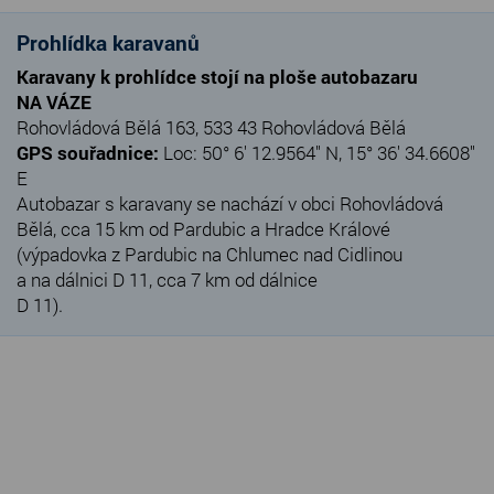
Prohlídka karavanů
Karavany k prohlídce stojí na ploše autobazaru
NA VÁZE
Rohovládová Bělá 163, 533 43 Rohovládová Bělá
GPS souřadnice:
Loc: 50° 6' 12.9564" N, 15° 36' 34.6608"
E
Autobazar s karavany se nachází v obci Rohovládová
Bělá, cca 15 km od Pardubic a Hradce Králové
(výpadovka z Pardubic na Chlumec nad Cidlinou
a na dálnici D 11, cca 7 km od dálnice
D 11).