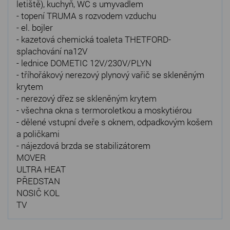
letiště), kuchyň, WC s umyvadlem
- topení TRUMA s rozvodem vzduchu
- el. bojler
- kazetová chemická toaleta THETFORD-
splachování na12V
- lednice DOMETIC 12V/230V/PLYN
- tříhořákový nerezový plynový vařič se skleněným
krytem
- nerezový dřez se skleněným krytem
- všechna okna s termoroletkou a moskytiérou
- dělené vstupní dveře s oknem, odpadkovým košem
a poličkami
- nájezdová brzda se stabilizátorem
MOVER
ULTRA HEAT
PŘEDSTAN
NOSIČ KOL
TV