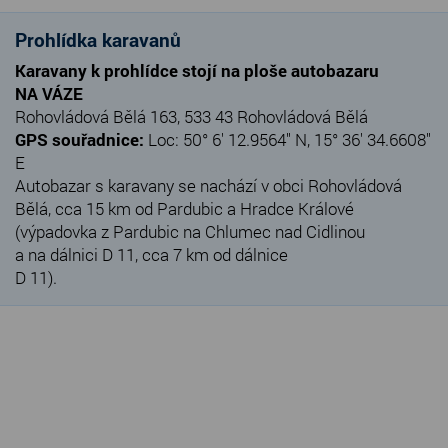
Prohlídka karavanů
Karavany k prohlídce stojí na ploše autobazaru
NA VÁZE
Rohovládová Bělá 163, 533 43 Rohovládová Bělá
GPS souřadnice:
Loc: 50° 6' 12.9564" N, 15° 36' 34.6608"
E
Autobazar s karavany se nachází v obci Rohovládová
Bělá, cca 15 km od Pardubic a Hradce Králové
(výpadovka z Pardubic na Chlumec nad Cidlinou
a na dálnici D 11, cca 7 km od dálnice
D 11).