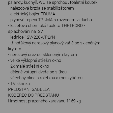
palandy, kuchyň, WC se sprchou , toaletní koutek
- nájezdová brzda se stabilizátorem
- elektrický bojler TRUMA
- plynové topení TRUMA s rozvodem vzduchu
- kazetová chemická toaleta THETFORD -
splachování na12V
- lednice 12V/220V/PLYN
- tříhořákový nerezový plynový vařič se skleněným
krytem
- nerezový dřez se skleněným krytem
- velké výklopné střešní okno
- 2x malé střešní okno
- dělené vstupni dveře se síťkou
- všechny okna s roletkou a moskytiérou
- TV skříňka
PŘEDSTAN ISABELLA
KOBEREC DO PŘEDSTANU
Hmotnost prázdného karavanu 1169 kg