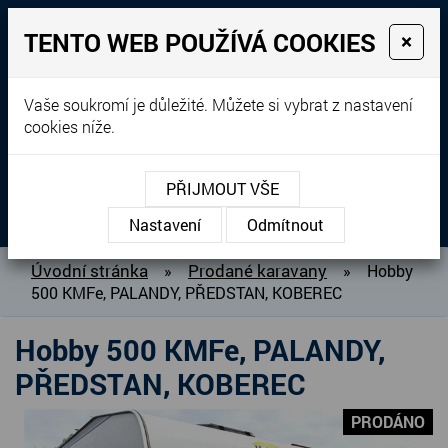
TENTO WEB POUŽÍVÁ COOKIES
×
Prodej, dovoz, výkup a
Vaše soukromí je důležité. Můžete si vybrat z nastavení
cookies níže.
pronájem karavanů
+420 604 760 364
PŘIJMOUT VŠE
MENU
Nastavení
Odmítnout
O NÁS
Úvodní stránka
Prodané karavany
»
»
Hobby
500 KMFe, PALANDY, PŘEDSTAN, KOBEREC
BAZAR KARAVANŮ
PŘIPRAVUJEME DO PRODEJE
Hobby 500 KMFe, PALANDY,
PRODANÉ KARAVANY
PŘEDSTAN, KOBEREC
PŮJČOVNA KARAVANŮ
PRODÁNO
DOPLŇKY PRO KARAVANY