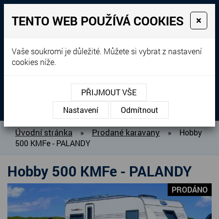
TENTO WEB POUŽÍVÁ COOKIES
×
Prodej, dovoz, výkup a
Vaše soukromí je důležité. Můžete si vybrat z nastavení
cookies níže.
pronájem karavanů
+420 604 760 364
PŘIJMOUT VŠE
MENU
Nastavení
Odmítnout
O NÁS
Úvodní stránka
Prodané karavany
»
»
Hobby
500 KMFe - PALANDY
BAZAR KARAVANŮ
PŘIPRAVUJEME DO PRODEJE
Hobby 500 KMFe - PALANDY
PRODANÉ KARAVANY
PRODÁNO
PŮJČOVNA KARAVANŮ
DOPLŇKY PRO KARAVANY