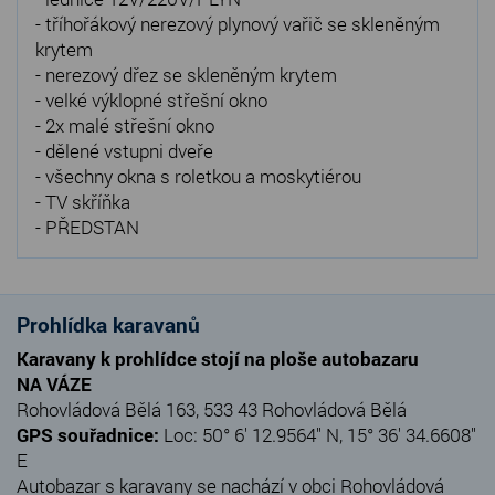
- tříhořákový nerezový plynový vařič se skleněným
krytem
- nerezový dřez se skleněným krytem
- velké výklopné střešní okno
- 2x malé střešní okno
- dělené vstupni dveře
- všechny okna s roletkou a moskytiérou
- TV skříňka
- PŘEDSTAN
Prohlídka karavanů
Karavany k prohlídce stojí na ploše autobazaru
NA VÁZE
Rohovládová Bělá 163, 533 43 Rohovládová Bělá
GPS souřadnice:
Loc: 50° 6' 12.9564" N, 15° 36' 34.6608"
E
Autobazar s karavany se nachází v obci Rohovládová