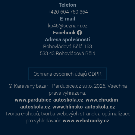
Telefon
+420 604 760 364
E-mail
kp46@seznam.cz
Facebook
Adresa společnosti
Rohovládová Bělá 163
533 43 Rohovládová Bělá
Ochrana osobních údajů GDPR
© Karavany bazar - Pardubice.cz s.r.o. 2026. Všechna
práva vyhrazena.
www.pardubice-autoskola.cz
,
www.chrudim-
autoskola.cz
,
www.hlinsko-autoskola.cz
Tvorba e-shopů
,
tvorba webových stránek
a
optimalizace
pro vyhledávače
www.webstranky.cz