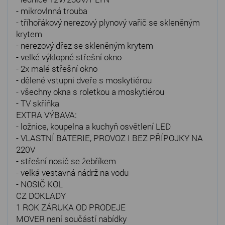
- mikrovlnná trouba
- tříhořákový nerezový plynový vařič se skleněným
krytem
- nerezový dřez se skleněným krytem
- velké výklopné střešní okno
- 2x malé střešní okno
- dělené vstupni dveře s moskytiérou
- všechny okna s roletkou a moskytiérou
- TV skříňka
EXTRA VÝBAVA:
- ložnice, koupelna a kuchyň osvětlení LED
- VLASTNÍ BATERIE, PROVOZ I BEZ PŘÍPOJKY NA
220V
- střešní nosič se žebříkem
- velká vestavná nádrž na vodu
- NOSIČ KOL
CZ DOKLADY
1 ROK ZÁRUKA OD PRODEJE
MOVER není součástí nabídky