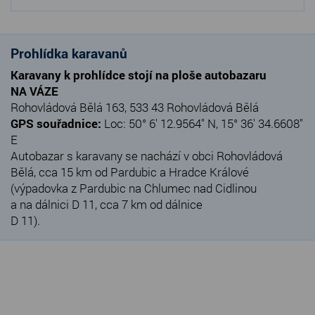
Prohlídka karavanů
Karavany k prohlídce stojí na ploše autobazaru
NA VÁZE
Rohovládová Bělá 163, 533 43 Rohovládová Bělá
GPS souřadnice:
Loc: 50° 6' 12.9564" N, 15° 36' 34.6608"
E
Autobazar s karavany se nachází v obci Rohovládová
Bělá, cca 15 km od Pardubic a Hradce Králové
(výpadovka z Pardubic na Chlumec nad Cidlinou
a na dálnici D 11, cca 7 km od dálnice
D 11).