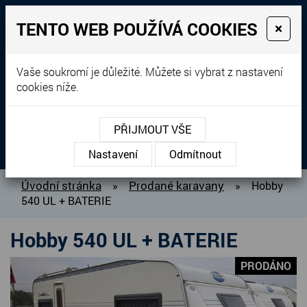
TENTO WEB POUŽÍVÁ COOKIES
×
Prodej, dovoz, výkup a
Vaše soukromí je důležité. Můžete si vybrat z nastavení
cookies níže.
pronájem karavanů
+420 604 760 364
PŘIJMOUT VŠE
MENU
Nastavení
Odmítnout
O NÁS
Úvodní stránka
Prodané karavany
»
»
Hobby
540 UL + BATERIE
BAZAR KARAVANŮ
PŘIPRAVUJEME DO PRODEJE
Hobby 540 UL + BATERIE
PRODANÉ KARAVANY
PRODÁNO
PŮJČOVNA KARAVANŮ
DOPLŇKY PRO KARAVANY