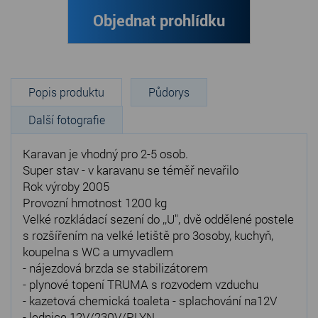
Objednat prohlídku
Popis produktu
Půdorys
Další fotografie
Karavan je vhodný pro 2-5 osob.
Super stav - v karavanu se téměř nevařilo
Rok výroby 2005
Provozní hmotnost 1200 kg
Velké rozkládací sezení do ,,U", dvě oddělené postele
s rozšířením na velké letiště pro 3osoby, kuchyň,
koupelna s WC a umyvadlem
- nájezdová brzda se stabilizátorem
- plynové topení TRUMA s rozvodem vzduchu
- kazetová chemická toaleta - splachování na12V
- lednice 12V/230V/PLYN