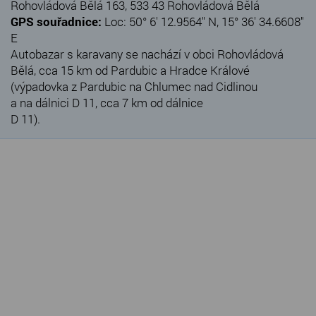
Rohovládová Bělá 163, 533 43 Rohovládová Bělá
GPS souřadnice:
Loc: 50° 6' 12.9564" N, 15° 36' 34.6608"
E
Autobazar s karavany se nachází v obci Rohovládová
Bělá, cca 15 km od Pardubic a Hradce Králové
(výpadovka z Pardubic na Chlumec nad Cidlinou
a na dálnici D 11, cca 7 km od dálnice
D 11).