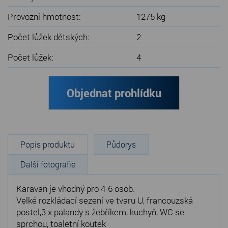
Provozní hmotnost:
1275 kg
Počet lůžek dětských:
2
Počet lůžek:
4
Objednat prohlídku
Popis produktu
Půdorys
Další fotografie
Karavan je vhodný pro 4-6 osob.
Velké rozkládací sezení ve tvaru U, francouzská
postel,3 x palandy s žebříkem, kuchyň, WC se
sprchou, toaletní koutek