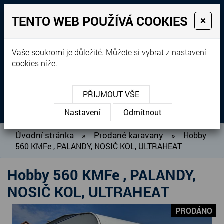
TENTO WEB POUŽÍVÁ COOKIES
×
Prodej, dovoz, výkup a
Vaše soukromí je důležité. Můžete si vybrat z nastavení
cookies níže.
pronájem karavanů
+420 604 760 364
PŘIJMOUT VŠE
MENU
Nastavení
Odmítnout
O NÁS
Úvodní stránka
Prodané karavany
»
»
Hobby
560 KMFe , PALANDY, NOSIČ KOL, ULTRAHEAT
BAZAR KARAVANŮ
PŘIPRAVUJEME DO PRODEJE
Hobby 560 KMFe , PALANDY,
PRODANÉ KARAVANY
NOSIČ KOL, ULTRAHEAT
PŮJČOVNA KARAVANŮ
PRODÁNO
DOPLŇKY PRO KARAVANY