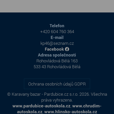
Telefon
+420 604 760 364
E-mail
kp46@seznam.cz
Facebook
Adresa společnosti
Rohovládová Bělá 163
533 43 Rohovládová Bělá
Ochrana osobních údajů GDPR
© Karavany bazar - Pardubice.cz s.r.o. 2026. Všechna
práva vyhrazena.
www.pardubice-autoskola.cz
,
www.chrudim-
autoskola.cz
,
www.hlinsko-autoskola.cz