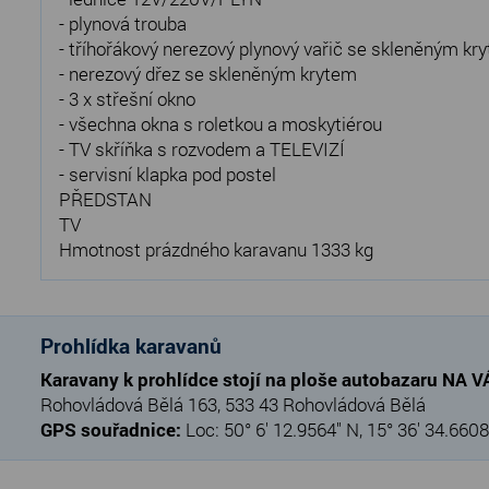
- plynová trouba
- tříhořákový nerezový plynový vařič se skleněným kr
- nerezový dřez se skleněným krytem
- 3 x střešní okno
- všechna okna s roletkou a moskytiérou
- TV skříňka s rozvodem a TELEVIZÍ
- servisní klapka pod postel
PŘEDSTAN
TV
Hmotnost prázdného karavanu 1333 kg
Prohlídka karavanů
Karavany k prohlídce stojí na ploše autobazaru NA 
Rohovládová Bělá 163, 533 43 Rohovládová Bělá
GPS souřadnice:
Loc: 50° 6' 12.9564" N, 15° 36' 34.6608