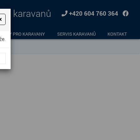
jem karavanů
+420 604 760 364
×
LŇKY PRO KARAVANY
SERVIS KARAVANŮ
KONTAKT
že.