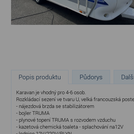
Popis produktu
Půdorys
Dalš
Karavan je vhodný pro 4-6 osob.
Rozkládací sezení ve tvaru U, velká francouzská poste
- nájezdová brzda se stabilizátorem
- bojler TRUMA
- plynové topení TRUMA s rozvodem vzduchu
- kazetová chemická toaleta - splachování na12V
- lednice 12V/220V/PLYN