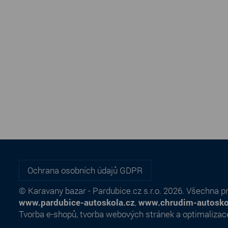
Ochrana osobních údajů GDPR
© Karavany bazar - Pardubice.cz s.r.o. 2026. Všechna p
www.pardubice-autoskola.cz
,
www.chrudim-autosko
Tvorba e-shopů
,
tvorba webových stránek
a
optimalizac