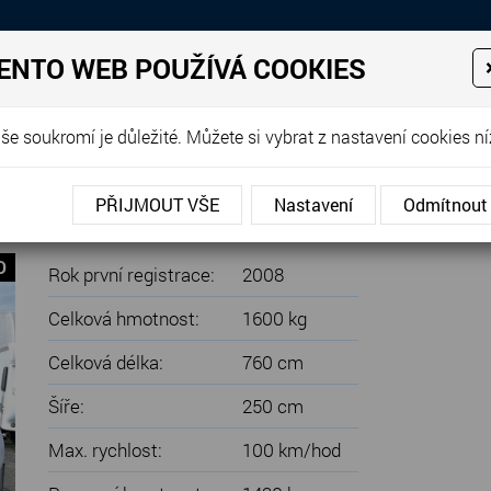
Prodej, dovoz, výkup a proná
ENTO WEB POUŽÍVÁ COOKIES
EJE
PRODANÉ KARAVANY
PŮJČOVNA KARAVANŮ
DOP
še soukromí je důležité. Můžete si vybrat z nastavení cookies ní
0 KMFe, PALANDY, PŘEDSTAN, TV
PŘIJMOUT VŠE
Nastavení
Odmítnout
ŘEDSTAN, TV
O
Rok první registrace:
2008
Celková hmotnost:
1600 kg
Celková délka:
760 cm
Šíře:
250 cm
Max. rychlost:
100 km/hod