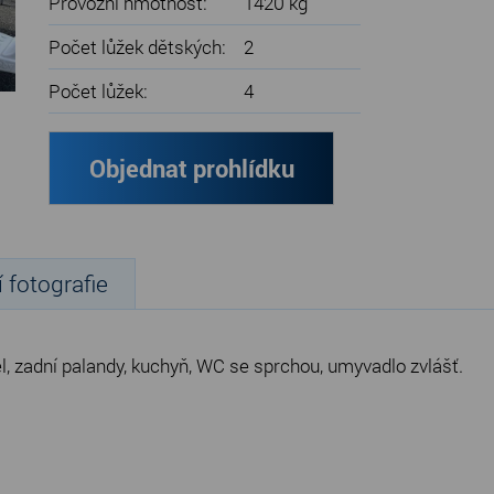
Provozní hmotnost:
1420 kg
Počet lůžek dětských:
2
Počet lůžek:
4
Objednat prohlídku
í fotografie
l, zadní palandy, kuchyň, WC se sprchou, umyvadlo zvlášť.