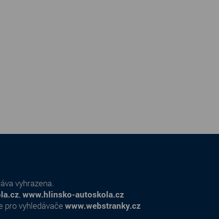
ráva vyhrazena.
la.cz
,
www.hlinsko-autoskola.cz
e pro vyhledávače
www.webstranky.cz