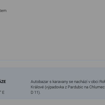
ytem
VÁZE
Autobazar s karavany se nachází v obci Ro
Králové (výpadovka z Pardubic na Chlumec n
" E
D 11).