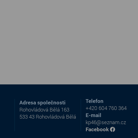
Telefon
Adresa společnosti
+420 604 760 364
Rohovládová Bělá 163
E-mail
533 43 Rohovládová Bělá
kp46@seznam.cz
Facebook