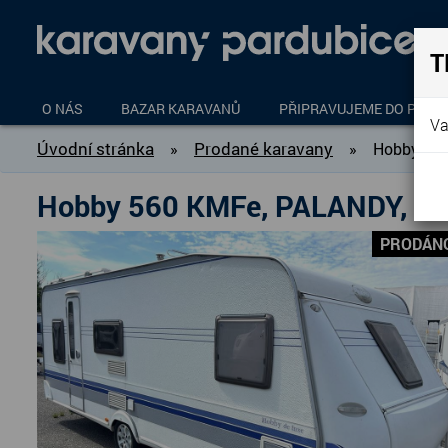
T
O NÁS
BAZAR KARAVANŮ
PŘIPRAVUJEME DO PROD
Va
Úvodní stránka
Prodané karavany
»
»
Hobby 56
Hobby 560 KMFe, PALANDY, P
PRODÁN