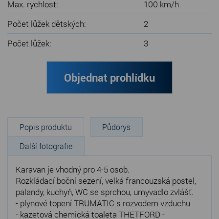
Max. rychlost:
100 km/h
Počet lůžek dětských:
2
Počet lůžek:
3
Objednat prohlídku
Popis produktu
Půdorys
Další fotografie
Karavan je vhodný pro 4-5 osob.
Rozkládací boční sezení, velká francouzská postel,
palandy, kuchyň, WC se sprchou, umyvadlo zvlášť.
- plynové topení TRUMATIC s rozvodem vzduchu
- kazetová chemická toaleta THETFORD -