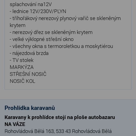
splachování na12V
- lednice 12V/230V/PLYN
- tříhořákový nerezový plynový vařič se skleněným
krytem
- nerezový dřez se skleněným krytem
- velké výklopné střešní okno
- všechny okna s termoroletkou a moskytiérou
- nájezdová brzda
- TV stolek
MARKÝZA
STŘEŠNÍ NOSIČ
NOSIČ KOL
Prohlídka karavanů
Karavany k prohlídce stojí na ploše autobazaru
NA VÁZE
Rohovládová Bělá 163, 533 43 Rohovládová Bělá