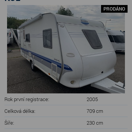
SERVIS KARAVANŮ
PRODÁNO
KONTAKT
Rok první registrace:
2005
Celková délka:
709 cm
Šíře:
230 cm