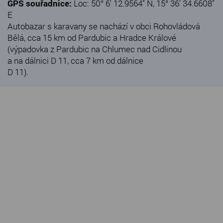
GPS souřadnice:
Loc: 50° 6' 12.9564" N, 15° 36' 34.6608"
E
Autobazar s karavany se nachází v obci Rohovládová
Bělá, cca 15 km od Pardubic a Hradce Králové
(výpadovka z Pardubic na Chlumec nad Cidlinou
a na dálnici D 11, cca 7 km od dálnice
D 11).