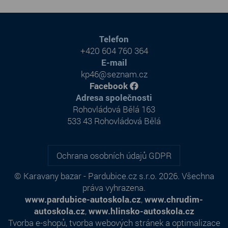
Telefon
+420 604 760 364
E-mail
kp46@seznam.cz
Facebook
Adresa společnosti
Rohovládová Bělá 163
533 43 Rohovládová Bělá
Ochrana osobních údajů GDPR
© Karavany bazar - Pardubice.cz s.r.o. 2026. Všechna
práva vyhrazena.
www.pardubice-autoskola.cz
,
www.chrudim-
autoskola.cz
,
www.hlinsko-autoskola.cz
Tvorba e-shopů
,
tvorba webových stránek
a
optimalizace