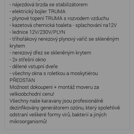
- nájezdová brzda se stabilizátorem
- elektrický bojler TRUMA
- plynové topení TRUMA s rozvodem vzduchu
- kazetová chemická toaleta - splachování na12V
- lednice 12V/230V/PLYN
- tříhořákový nerezový plynový vařič se skleněným
krytem
- nerezový dřez se skleněným krytem
- 2x střešní okno
- dělené vstupní dveře
- všechny okna s roletkou a moskytiérou
PŘEDSTAN
Možnost dokoupení + montáž moveru za
velkoobchodní cenu!
Všechny naše karavany jsou profesionálně
dezinfikovány generátorem ozónu, který spolehlivě
odstraní veškeré formy virů, bakterií a jiných
mikroorganismů!