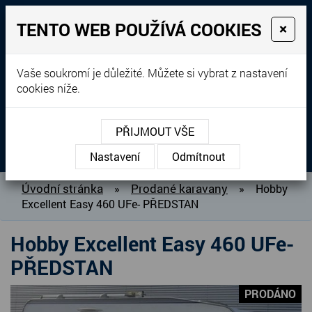
TENTO WEB POUŽÍVÁ COOKIES
×
Prodej, dovoz, výkup a
Vaše soukromí je důležité. Můžete si vybrat z nastavení
cookies níže.
pronájem karavanů
+420 604 760 364
PŘIJMOUT VŠE
MENU
Nastavení
Odmítnout
O NÁS
Úvodní stránka
Prodané karavany
»
»
Hobby
Excellent Easy 460 UFe- PŘEDSTAN
BAZAR KARAVANŮ
PŘIPRAVUJEME DO PRODEJE
Hobby Excellent Easy 460 UFe-
PRODANÉ KARAVANY
PŘEDSTAN
PŮJČOVNA KARAVANŮ
PRODÁNO
DOPLŇKY PRO KARAVANY