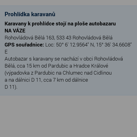
Prohlídka karavanů
Karavany k prohlídce stojí na ploše autobazaru
NA VÁZE
Rohovládová Bělá 163, 533 43 Rohovládová Bělá
GPS souřadnice:
Loc: 50° 6' 12.9564" N, 15° 36' 34.6608"
E
Autobazar s karavany se nachází v obci Rohovládová
Bělá, cca 15 km od Pardubic a Hradce Králové
(výpadovka z Pardubic na Chlumec nad Cidlinou
a na dálnici D 11, cca 7 km od dálnice
D 11).