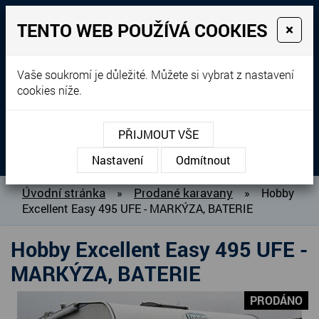
TENTO WEB POUŽÍVÁ COOKIES
×
Prodej, dovoz, výkup a
Vaše soukromí je důležité. Můžete si vybrat z nastavení
cookies níže.
pronájem karavanů
+420 604 760 364
PŘIJMOUT VŠE
MENU
Nastavení
Odmítnout
O NÁS
Úvodní stránka
Prodané karavany
»
»
Hobby
Excellent Easy 495 UFE - MARKÝZA, BATERIE
BAZAR KARAVANŮ
PŘIPRAVUJEME DO PRODEJE
Hobby Excellent Easy 495 UFE -
PRODANÉ KARAVANY
MARKÝZA, BATERIE
PŮJČOVNA KARAVANŮ
PRODÁNO
DOPLŇKY PRO KARAVANY