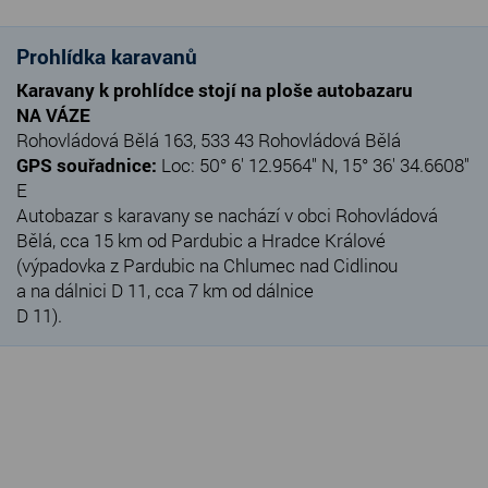
Prohlídka karavanů
Karavany k prohlídce stojí na ploše autobazaru
NA VÁZE
Rohovládová Bělá 163, 533 43 Rohovládová Bělá
GPS souřadnice:
Loc: 50° 6' 12.9564" N, 15° 36' 34.6608"
E
Autobazar s karavany se nachází v obci Rohovládová
Bělá, cca 15 km od Pardubic a Hradce Králové
(výpadovka z Pardubic na Chlumec nad Cidlinou
a na dálnici D 11, cca 7 km od dálnice
D 11).