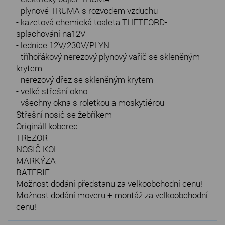
- plynové TRUMA s rozvodem vzduchu
- kazetová chemická toaleta THETFORD-
splachování na12V
- lednice 12V/230V/PLYN
- tříhořákový nerezový plynový vařič se skleněným
krytem
- nerezový dřez se skleněným krytem
- velké střešní okno
- všechny okna s roletkou a moskytiérou
Střešní nosič se žebříkem
Origináll koberec
TREZOR
NOSIČ KOL
MARKÝZA
BATERIE
Možnost dodání předstanu za velkoobchodní cenu!
Možnost dodání moveru + montáž za velkoobchodní
cenu!