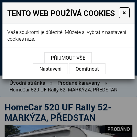
TENTO WEB POUŽÍVÁ COOKIES
×
Prodej, dovoz, výkup a
Vaše soukromí je důležité. Můžete si vybrat z nastavení
cookies níže.
pronájem karavanů
+420 604 760 364
PŘIJMOUT VŠE
MENU
Nastavení
Odmítnout
O NÁS
Úvodní stránka
Prodané karavany
»
»
HomeCar 520 UF Rally 52- MARKÝZA, PŘEDSTAN
BAZAR KARAVANŮ
PŘIPRAVUJEME DO PRODEJE
HomeCar 520 UF Rally 52-
PRODANÉ KARAVANY
MARKÝZA, PŘEDSTAN
PŮJČOVNA KARAVANŮ
PRODÁNO
DOPLŇKY PRO KARAVANY