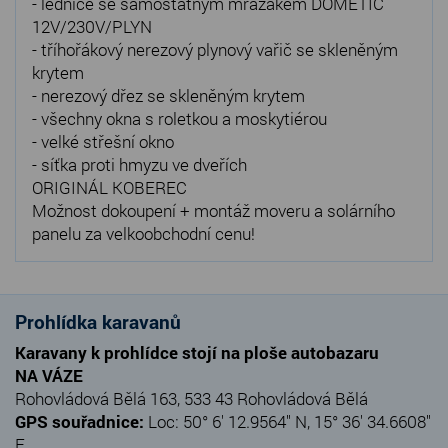
- lednice se samostatným mrazákem DOMETIC
12V/230V/PLYN
- tříhořákový nerezový plynový vařič se skleněným
krytem
- nerezový dřez se skleněným krytem
- všechny okna s roletkou a moskytiérou
- velké střešní okno
- síťka proti hmyzu ve dveřích
ORIGINÁL KOBEREC
Možnost dokoupení + montáž moveru a solárního
panelu za velkoobchodní cenu!
Prohlídka karavanů
Karavany k prohlídce stojí na ploše autobazaru
NA VÁZE
Rohovládová Bělá 163, 533 43 Rohovládová Bělá
GPS souřadnice:
Loc: 50° 6' 12.9564" N, 15° 36' 34.6608"
E