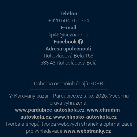
Telefon
+420 604 760 364
E-mail
kp46@seznam.cz
Facebook
Adresa společnosti
Rohovládová Bělá 163
533 43 Rohovládová Bělá
Ochrana osobních údajů GDPR
© Karavany bazar - Pardubice.cz s.r.o. 2026. Všechna
práva vyhrazena.
www.pardubice-autoskola.cz
,
www.chrudim-
autoskola.cz
,
www.hlinsko-autoskola.cz
Tvorba e-shopů
,
tvorba webových stránek
a
optimalizace
pro vyhledávače
www.webstranky.cz