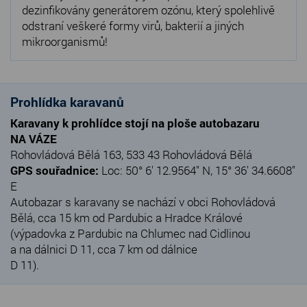
dezinfikovány generátorem ozónu, který spolehlivě
odstraní veškeré formy virů, bakterií a jiných
mikroorganismů!
Prohlídka karavanů
Karavany k prohlídce stojí na ploše autobazaru
NA VÁZE
Rohovládová Bělá 163, 533 43 Rohovládová Bělá
GPS souřadnice:
Loc: 50° 6' 12.9564" N, 15° 36' 34.6608"
E
Autobazar s karavany se nachází v obci Rohovládová
Bělá, cca 15 km od Pardubic a Hradce Králové
(výpadovka z Pardubic na Chlumec nad Cidlinou
a na dálnici D 11, cca 7 km od dálnice
D 11).