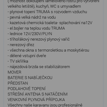
( možnost dokoupení lamelového roštu pro vytvoření
velkého letiště), kuchyň, WC s umyvadlem
- plynové topení TRUMA s rozvodem vzduchu
- pevná velká nádrž na vodu
- kazetová chemická toaleta- splachování na12V
- el.bojler na teplou vodu TRUMA
- lednice 12V/230V/PLYN
- tříhořákový nerezový plynový vařič
- nerezový dřez
- všechna okna s termoroletkou a moskytiérou
- dělené vstupní dveře
- TV skříňka
- nájezdová brzda se stabilizátorem
MOVER
BATERIE S NABÍJEČKOU
PŘEDSTAN
PODLAHOVÉ TOPENÍ
STŘEŠNÍ ANTÉNA S NATÁČENÍM
VENKOVNÍ PLYNOVÁ PŘÍPOJKA
Všechny naše karavany jsou profesionálně