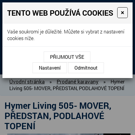
TENTO WEB POUŽÍVÁ COOKIES
×
Prodej, dovoz, výkup a
Vaše soukromí je důležité. Můžete si vybrat z nastavení
cookies níže.
pronájem karavanů
+420 604 760 364
PŘIJMOUT VŠE
MENU
Nastavení
Odmítnout
O NÁS
Úvodní stránka
Prodané karavany
»
»
Hymer
Living 505- MOVER, PŘEDSTAN, PODLAHOVÉ TOPENÍ
BAZAR KARAVANŮ
PŘIPRAVUJEME DO PRODEJE
Hymer Living 505- MOVER,
PRODANÉ KARAVANY
PŘEDSTAN, PODLAHOVÉ
PŮJČOVNA KARAVANŮ
TOPENÍ
DOPLŇKY PRO KARAVANY