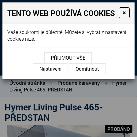
TENTO WEB POUŽÍVÁ COOKIES
×
Prodej, dovoz, výkup a
Vaše soukromí je důležité. Můžete si vybrat z nastavení
cookies níže.
pronájem karavanů
+420 604 760 364
PŘIJMOUT VŠE
MENU
Nastavení
Odmítnout
O NÁS
Úvodní stránka
Prodané karavany
»
»
Hymer
Living Pulse 465- PŘEDSTAN
BAZAR KARAVANŮ
PŘIPRAVUJEME DO PRODEJE
Hymer Living Pulse 465-
PRODANÉ KARAVANY
PŘEDSTAN
PŮJČOVNA KARAVANŮ
PRODÁNO
DOPLŇKY PRO KARAVANY