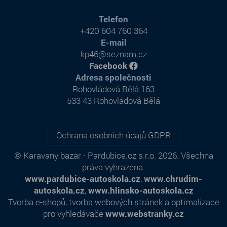
Telefon
+420 604 760 364
E-mail
kp46@seznam.cz
Facebook
Adresa společnosti
Rohovládová Bělá 163
533 43 Rohovládová Bělá
Ochrana osobních údajů GDPR
© Karavany bazar - Pardubice.cz s.r.o. 2026. Všechna
práva vyhrazena.
www.pardubice-autoskola.cz
,
www.chrudim-
autoskola.cz
,
www.hlinsko-autoskola.cz
Tvorba e-shopů
,
tvorba webových stránek
a
optimalizace
pro vyhledávače
www.webstranky.cz