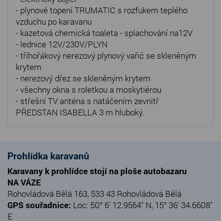
- plynové topení TRUMATIC s rozfukem teplého
vzduchu po karavanu
- kazetová chemická toaleta - splachování na12V
- lednice 12V/230V/PLYN
- tříhořákový nerezový plynový vařič se skleněným
krytem
- nerezový dřez se skleněným krytem
- všechny okna s roletkou a moskytiérou
- střešní TV anténa s natáčením zevnitř
PŘEDSTAN ISABELLA 3 m hluboký.
Prohlídka karavanů
Karavany k prohlídce stojí na ploše autobazaru
NA VÁZE
Rohovládová Bělá 163, 533 43 Rohovládová Bělá
GPS souřadnice:
Loc: 50° 6' 12.9564" N, 15° 36' 34.6608"
E