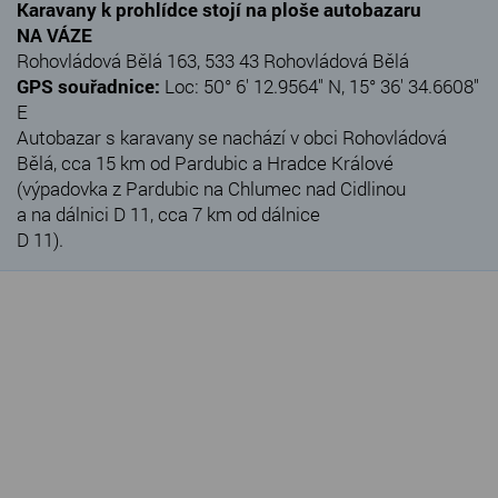
Karavany k prohlídce stojí na ploše autobazaru
NA VÁZE
Rohovládová Bělá 163, 533 43 Rohovládová Bělá
GPS souřadnice:
Loc: 50° 6' 12.9564" N, 15° 36' 34.6608"
E
Autobazar s karavany se nachází v obci Rohovládová
Bělá, cca 15 km od Pardubic a Hradce Králové
(výpadovka z Pardubic na Chlumec nad Cidlinou
a na dálnici D 11, cca 7 km od dálnice
D 11).