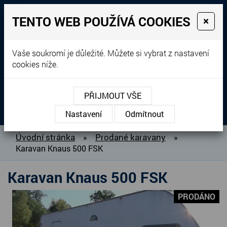
TENTO WEB POUŽÍVÁ COOKIES
×
Prodej, dovoz, výkup a
Vaše soukromí je důležité. Můžete si vybrat z nastavení
cookies níže.
pronájem karavanů
+420 604 760 364
PŘIJMOUT VŠE
MENU
Nastavení
Odmítnout
O NÁS
Úvodní stránka
Prodané karavany
»
»
Karavan Knaus 500 FSK
BAZAR KARAVANŮ
PŘIPRAVUJEME DO PRODEJE
Karavan Knaus 500 FSK
PRODANÉ KARAVANY
PRODÁNO
PŮJČOVNA KARAVANŮ
DOPLŇKY PRO KARAVANY