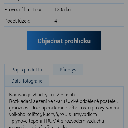
Provozní hmotnost:
1235 kg
Počet lůžek:
4
Objednat prohlídku
Popis produktu
Půdorys
Další fotografie
Karavan je vhodný pro 2-5 osob.
Rozkládací sezení ve tvaru U, dvě oddělené postele ,
( možnost dokoupení lamelového roštu pro vytvoření
velkého letiště), kuchyň, WC s umyvadlem
- plynové topení TRUMA s rozvodem vzduchu
- pevná velká nádrž na vodu