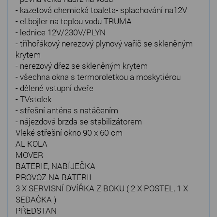
- kazetová chemická toaleta- splachování na12V
- el.bojler na teplou vodu TRUMA
- lednice 12V/230V/PLYN
- tříhořákový nerezový plynový vařič se skleněným
krytem
- nerezový dřez se skleněným krytem
- všechna okna s termoroletkou a moskytiérou
- dělené vstupní dveře
- TVstolek
- střešní anténa s natáčením
- nájezdová brzda se stabilizátorem
Vleké střešní okno 90 x 60 cm
AL KOLA
MOVER
BATERIE, NABÍJEČKA
PROVOZ NA BATERII
3 X SERVISNÍ DVÍŘKA Z BOKU ( 2 X POSTEL, 1 X
SEDAČKA )
PŘEDSTAN