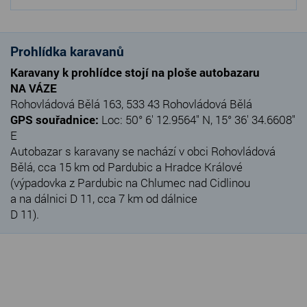
Prohlídka karavanů
Karavany k prohlídce stojí na ploše autobazaru
NA VÁZE
Rohovládová Bělá 163, 533 43 Rohovládová Bělá
GPS souřadnice:
Loc: 50° 6' 12.9564" N, 15° 36' 34.6608"
E
Autobazar s karavany se nachází v obci Rohovládová
Bělá, cca 15 km od Pardubic a Hradce Králové
(výpadovka z Pardubic na Chlumec nad Cidlinou
a na dálnici D 11, cca 7 km od dálnice
D 11).