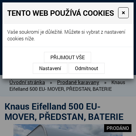
TENTO WEB POUŽÍVÁ COOKIES
×
Prodej, dovoz, výkup a
Vaše soukromí je důležité. Můžete si vybrat z nastavení
cookies níže.
pronájem karavanů
+420 604 760 364
PŘIJMOUT VŠE
MENU
Nastavení
Odmítnout
O NÁS
Úvodní stránka
Prodané karavany
»
»
Knaus
Eifelland 500 EU- MOVER, PŘEDSTAN, BATERIE
BAZAR KARAVANŮ
PŘIPRAVUJEME DO PRODEJE
Knaus Eifelland 500 EU-
PRODANÉ KARAVANY
MOVER, PŘEDSTAN, BATERIE
PŮJČOVNA KARAVANŮ
PRODÁNO
DOPLŇKY PRO KARAVANY