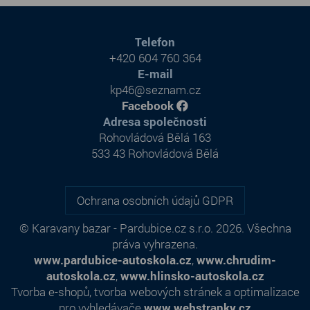
Telefon
+420 604 760 364
E-mail
kp46@seznam.cz
Facebook
Adresa společnosti
Rohovládová Bělá 163
533 43 Rohovládová Bělá
Ochrana osobních údajů GDPR
© Karavany bazar - Pardubice.cz s.r.o. 2026. Všechna
práva vyhrazena.
www.pardubice-autoskola.cz
,
www.chrudim-
autoskola.cz
,
www.hlinsko-autoskola.cz
Tvorba e-shopů
,
tvorba webových stránek
a
optimalizace
pro vyhledávače
www.webstranky.cz