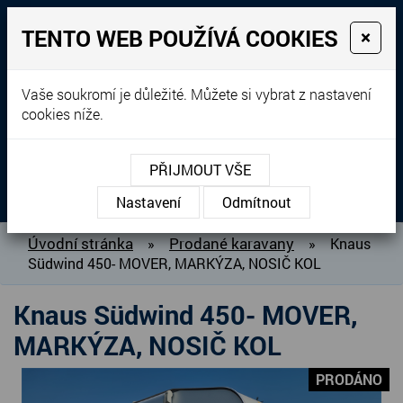
TENTO WEB POUŽÍVÁ COOKIES
×
Prodej, dovoz, výkup a
Vaše soukromí je důležité. Můžete si vybrat z nastavení
cookies níže.
pronájem karavanů
+420 604 760 364
PŘIJMOUT VŠE
MENU
Nastavení
Odmítnout
O NÁS
Úvodní stránka
Prodané karavany
»
»
Knaus
Südwind 450- MOVER, MARKÝZA, NOSIČ KOL
BAZAR KARAVANŮ
PŘIPRAVUJEME DO PRODEJE
Knaus Südwind 450- MOVER,
PRODANÉ KARAVANY
MARKÝZA, NOSIČ KOL
PŮJČOVNA KARAVANŮ
PRODÁNO
DOPLŇKY PRO KARAVANY