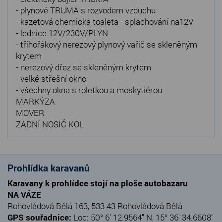
- plynové TRUMA s rozvodem vzduchu
- kazetová chemická toaleta - splachování na12V
- lednice 12V/230V/PLYN
- tříhořákový nerezový plynový vařič se skleněným
krytem
- nerezový dřez se skleněným krytem
- velké střešní okno
- všechny okna s roletkou a moskytiérou
MARKÝZA
MOVER
ZADNÍ NOSIČ KOL
Prohlídka karavanů
Karavany k prohlídce stojí na ploše autobazaru
NA VÁZE
Rohovládová Bělá 163, 533 43 Rohovládová Bělá
GPS souřadnice:
Loc: 50° 6' 12.9564" N, 15° 36' 34.6608"