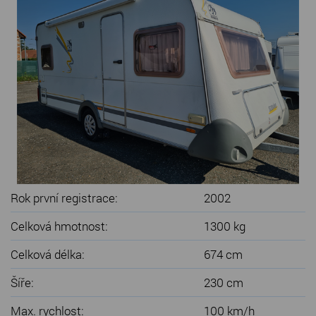
SERVIS KARAVANŮ
KONTAKT
Rok první registrace:
2002
Celková hmotnost:
1300 kg
Celková délka:
674 cm
Šíře:
230 cm
Max. rychlost:
100 km/h