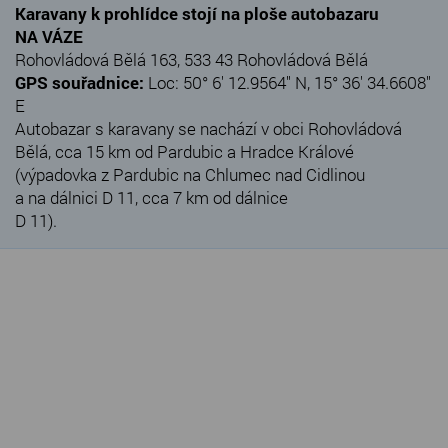
Karavany k prohlídce stojí na ploše autobazaru
NA VÁZE
Rohovládová Bělá 163, 533 43 Rohovládová Bělá
GPS souřadnice:
Loc: 50° 6' 12.9564" N, 15° 36' 34.6608"
E
Autobazar s karavany se nachází v obci Rohovládová
Bělá, cca 15 km od Pardubic a Hradce Králové
(výpadovka z Pardubic na Chlumec nad Cidlinou
a na dálnici D 11, cca 7 km od dálnice
D 11).