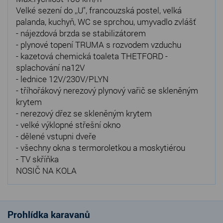
Velké sezení do ,,U", francouzská postel, velká
palanda, kuchyň, WC se sprchou, umyvadlo zvlášť
- nájezdová brzda se stabilizátorem
- plynové topení TRUMA s rozvodem vzduchu
- kazetová chemická toaleta THETFORD -
splachování na12V
- lednice 12V/230V/PLYN
- tříhořákový nerezový plynový vařič se skleněným
krytem
- nerezový dřez se skleněným krytem
- velké výklopné střešní okno
- dělené vstupni dveře
- všechny okna s termoroletkou a moskytiérou
- TV skříňka
NOSIČ NA KOLA
Prohlídka karavanů