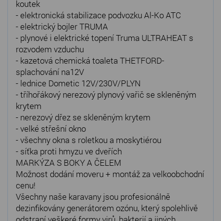
koutek
- elektronická stabilizace podvozku Al-Ko ATC
- elektrický bojler TRUMA
- plynové i elektrické topení Truma ULTRAHEAT s
rozvodem vzduchu
- kazetová chemická toaleta THETFORD-
splachování na12V
- lednice Dometic 12V/230V/PLYN
- tříhořákový nerezový plynový vařič se skleněným
krytem
- nerezový dřez se skleněným krytem
- velké střešní okno
- všechny okna s roletkou a moskytiérou
- síťka proti hmyzu ve dveřích
MARKÝZA S BOKY A ČELEM
Možnost dodání moveru + montáž za velkoobchodní
cenu!
Všechny naše karavany jsou profesionálně
dezinfikovány generátorem ozónu, který spolehlivě
odstraní veškeré formy virů, bakterií a jiných