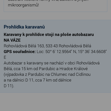
mikroorganismů!
Prohlídka karavanů
Karavany k prohlídce stojí na ploše autobazaru
NA VÁZE
Rohovládová Bělá 163, 533 43 Rohovládová Bělá
GPS souřadnice:
Loc: 50° 6' 12.9564" N, 15° 36' 34.6608"
E
Autobazar s karavany se nachází v obci Rohovládová
Bělá, cca 15 km od Pardubic a Hradce Králové
(výpadovka z Pardubic na Chlumec nad Cidlinou
a na dálnici D 11, cca 7 km od dálnice
D 11).