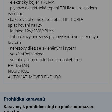
- elektrický bojler TRUMA
- plynové a elektrické topení TRUMA s rozvodem
vzduchu
- kazetová chemická toaleta THETFORD-
splachování na12V
- lednice 12V/230V/PLYN
- tříhořákový nerezový plynový vařič se skleněným
krytem
- nerezový dřez se skleněným krytem
- velké střešní okno
- všechny okna s roletkou a moskytiérou
PŘEDSTAN
NOSIČ KOL
AUTOMAT. MOVER ENDURO
Prohlídka karavanů
Karavany k prohlídce stojí na ploše autobazaru