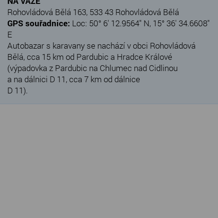
NA VÁZE
Rohovládová Bělá 163, 533 43 Rohovládová Bělá
GPS souřadnice:
Loc: 50° 6' 12.9564" N, 15° 36' 34.6608"
E
Autobazar s karavany se nachází v obci Rohovládová
Bělá, cca 15 km od Pardubic a Hradce Králové
(výpadovka z Pardubic na Chlumec nad Cidlinou
a na dálnici D 11, cca 7 km od dálnice
D 11).