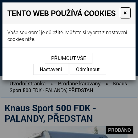
TENTO WEB POUŽÍVÁ COOKIES
×
Prodej, dovoz, výkup a
Vaše soukromí je důležité. Můžete si vybrat z nastavení
cookies níže.
pronájem karavanů
+420 604 760 364
PŘIJMOUT VŠE
MENU
Nastavení
Odmítnout
O NÁS
Úvodní stránka
Prodané karavany
»
»
Knaus
Sport 500 FDK - PALANDY, PŘEDSTAN
BAZAR KARAVANŮ
PŘIPRAVUJEME DO PRODEJE
Knaus Sport 500 FDK -
PRODANÉ KARAVANY
PALANDY, PŘEDSTAN
PŮJČOVNA KARAVANŮ
PRODÁNO
DOPLŇKY PRO KARAVANY