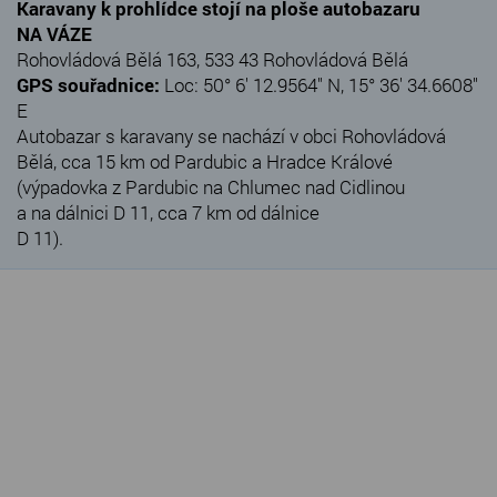
Karavany k prohlídce stojí na ploše autobazaru
NA VÁZE
Rohovládová Bělá 163, 533 43 Rohovládová Bělá
GPS souřadnice:
Loc: 50° 6' 12.9564" N, 15° 36' 34.6608"
E
Autobazar s karavany se nachází v obci Rohovládová
Bělá, cca 15 km od Pardubic a Hradce Králové
(výpadovka z Pardubic na Chlumec nad Cidlinou
a na dálnici D 11, cca 7 km od dálnice
D 11).