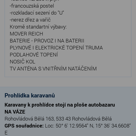
-francouzská postel
-rozkladací sezení do "U"
-nerez dřez a vařič
Kromě standartní výbavy:
MOVER REICH
BATERIE - PROVOZ I NA BATERII
PLYNOVÉ I ELEKTRICKÉ TOPENÍ TRUMA
PODLAHOVÉ TOPENÍ
NOSIČ KOL
TV ANTÉNA S VNITŘNÍM NATÁČENÍM
Prohlídka karavanů
Karavany k prohlídce stojí na ploše autobazaru
NA VÁZE
Rohovládová Bělá 163, 533 43 Rohovládová Bělá
GPS souřadnice:
Loc: 50° 6' 12.9564" N, 15° 36' 34.6608"
E