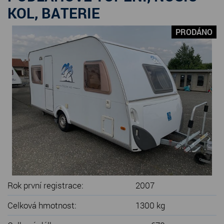
SERVIS KARAVANŮ
KOL, BATERIE
KONTAKT
PRODÁNO
Rok první registrace:
2007
Celková hmotnost:
1300 kg