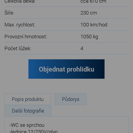
Celková délka:
cca 670 cm
Šíře:
230 cm
Max. rychlost:
100 km/hod
Provozní hmotnost:
1050 kg
Počet lůžek:
4
Objednat prohlídku
Popis produktu
Půdorys
Další fotografie
-WC se sprchou
-lednice 12/230V/plyn