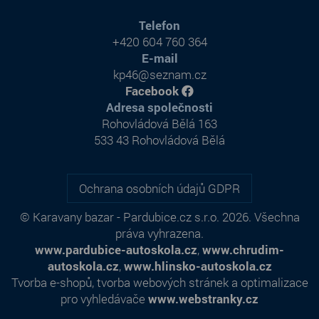
Telefon
+420 604 760 364
E-mail
kp46@seznam.cz
Facebook
Adresa společnosti
Rohovládová Bělá 163
533 43 Rohovládová Bělá
Ochrana osobních údajů GDPR
© Karavany bazar - Pardubice.cz s.r.o. 2026. Všechna
práva vyhrazena.
www.pardubice-autoskola.cz
,
www.chrudim-
autoskola.cz
,
www.hlinsko-autoskola.cz
Tvorba e-shopů
,
tvorba webových stránek
a
optimalizace
pro vyhledávače
www.webstranky.cz