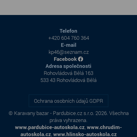
Telefon
+420 604 760 364
E-mail
kp46@seznam.cz
Facebook
Adresa společnosti
Rohovládová Bělá 163
533 43 Rohovládová Bělá
Ochrana osobních údajů GDPR
© Karavany bazar - Pardubice.cz s.r.o. 2026. Všechna
práva vyhrazena.
www.pardubice-autoskola.cz
,
www.chrudim-
autoskola.cz
,
www.hlinsko-autoskola.cz