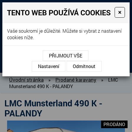
TENTO WEB POUŽÍVÁ COOKIES
×
Prodej, dovoz, výkup a
Vaše soukromí je důležité. Můžete si vybrat z nastavení
cookies níže.
pronájem karavanů
+420 604 760 364
PŘIJMOUT VŠE
MENU
Nastavení
Odmítnout
O NÁS
Úvodní stránka
Prodané karavany
»
»
LMC
Munsterland 490 K - PALANDY
BAZAR KARAVANŮ
PŘIPRAVUJEME DO PRODEJE
LMC Munsterland 490 K -
PRODANÉ KARAVANY
PALANDY
PŮJČOVNA KARAVANŮ
PRODÁNO
DOPLŇKY PRO KARAVANY