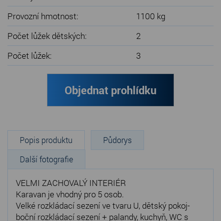
Provozní hmotnost:
1100 kg
Počet lůžek dětských:
2
Počet lůžek:
3
Objednat prohlídku
Popis produktu
Půdorys
Další fotografie
VELMI ZACHOVALÝ INTERIÉR
Karavan je vhodný pro 5 osob.
Velké rozkládací sezení ve tvaru U, dětský pokoj-
boční rozkládací sezení + palandy, kuchyň, WC s