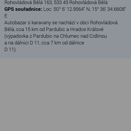
Rohovládová Bělá 163, 533 43 Rohovládová Bělá
GPS souřadnice:
Loc: 50° 6' 12.9564" N, 15° 36' 34.6608"
E
Autobazar s karavany se nachází v obci Rohovládová
Bělá, cca 15 km od Pardubic a Hradce Králové
(výpadovka z Pardubic na Chlumec nad Cidlinou
a na dálnici D 11, cca 7 km od dálnice
D 11).