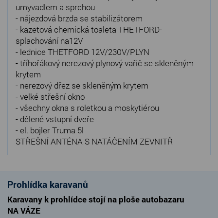
umyvadlem a sprchou
- nájezdová brzda se stabilizátorem
- kazetová chemická toaleta THETFORD-
splachování na12V
- lednice THETFORD 12V/230V/PLYN
- tříhořákový nerezový plynový vařič se skleněným
krytem
- nerezový dřez se skleněným krytem
- velké střešní okno
- všechny okna s roletkou a moskytiérou
- dělené vstupní dveře
- el. bojler Truma 5l
STŘEŠNÍ ANTÉNA S NATÁČENÍM ZEVNITŘ
Prohlídka karavanů
Karavany k prohlídce stojí na ploše autobazaru
NA VÁZE