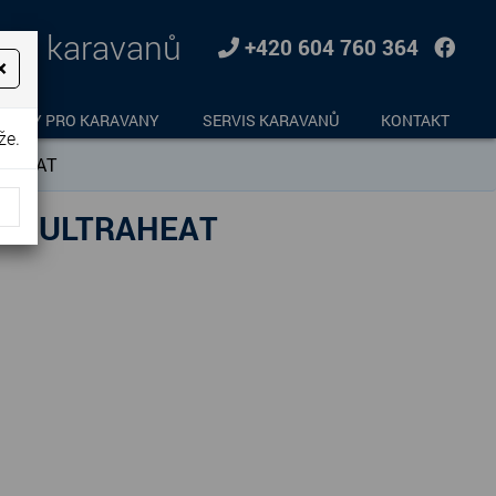
jem karavanů
+420 604 760 364
×
LŇKY PRO KARAVANY
SERVIS KARAVANŮ
KONTAKT
že.
RAHEAT
KY, ULTRAHEAT