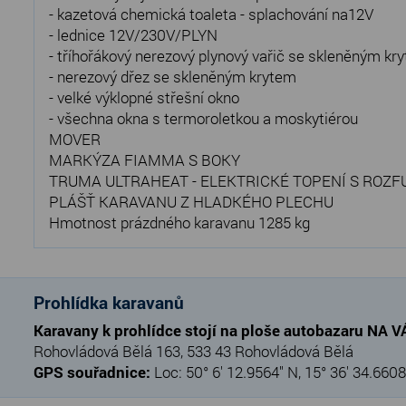
- kazetová chemická toaleta - splachování na12V
- lednice 12V/230V/PLYN
- tříhořákový nerezový plynový vařič se skleněným kr
- nerezový dřez se skleněným krytem
- velké výklopné střešní okno
- všechna okna s termoroletkou a moskytiérou
MOVER
MARKÝZA FIAMMA S BOKY
TRUMA ULTRAHEAT - ELEKTRICKÉ TOPENÍ S ROZ
PLÁŠŤ KARAVANU Z HLADKÉHO PLECHU
Hmotnost prázdného karavanu 1285 kg
Prohlídka karavanů
Karavany k prohlídce stojí na ploše autobazaru NA 
Rohovládová Bělá 163, 533 43 Rohovládová Bělá
GPS souřadnice:
Loc: 50° 6' 12.9564" N, 15° 36' 34.6608