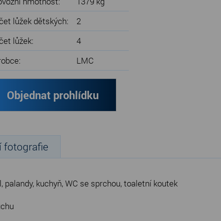
ovozní hmotnost:
1379 kg
čet lůžek dětských:
2
čet lůžek:
4
robce:
LMC
Objednat prohlídku
í fotografie
l, palandy, kuchyň, WC se sprchou, toaletní koutek
uchu