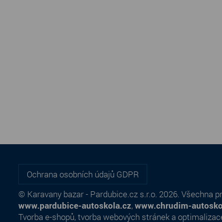
Ochrana osobních údajů GDPR
© Karavany bazar - Pardubice.cz s.r.o. 2026. Všechna p
www.pardubice-autoskola.cz
,
www.chrudim-autosko
Tvorba e-shopů
,
tvorba webových stránek
a
optimalizac