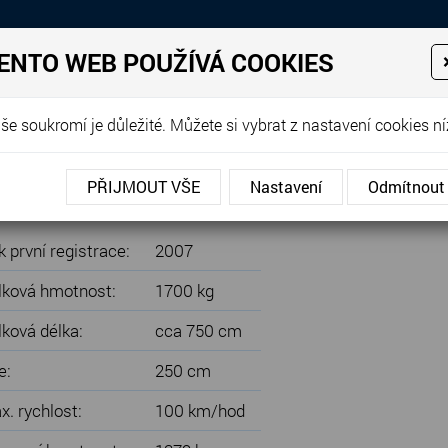
Prodej, dovoz, výkup a proná
ENTO WEB POUŽÍVÁ COOKIES
EJE
PRODANÉ KARAVANY
PŮJČOVNA KARAVANŮ
DOP
še soukromí je důležité. Můžete si vybrat z nastavení cookies ní
MDK CassaFamilia, PALANDY, MOVER, MARKÝZA S BOKY, ULT
PŘIJMOUT VŠE
Nastavení
Odmítnout
PALANDY, MOVER, MARKÝZA S BO
 první registrace:
2007
lková hmotnost:
1700 kg
lková délka:
cca 750 cm
e:
250 cm
x. rychlost:
100 km/hod