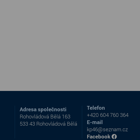
Telefon
Adresa společnosti
+420 604 760 364
Rohovládová Bělá 163
E-mail
533 43 Rohovládová Bělá
kp46@seznam.cz
Facebook