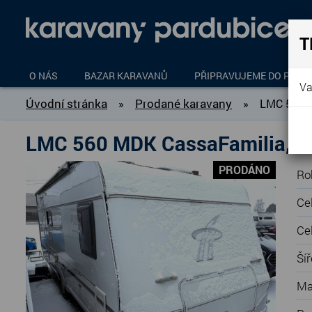
T
O NÁS
BAZAR KARAVANŮ
PŘIPRAVUJEME DO PROD
Va
Úvodní stránka
Prodané karavany
»
»
LMC 560 
LMC 560 MDK CassaFamilia, 
PRODÁNO
Rok
Ce
Ce
Šíř
Ma