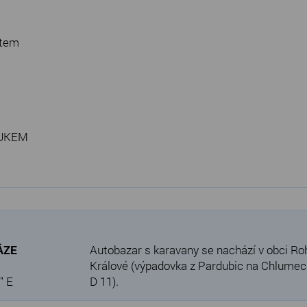
ytem
FUKEM
VÁZE
Autobazar s karavany se nachází v obci Ro
Králové (výpadovka z Pardubic na Chlumec n
" E
D 11).