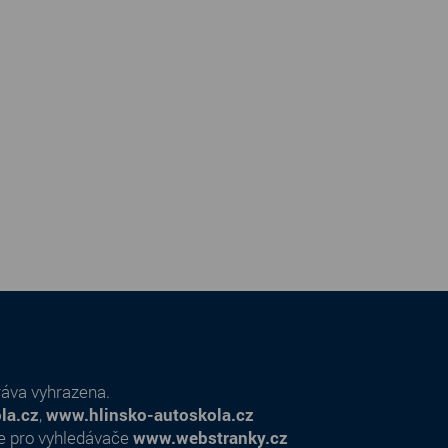
ráva vyhrazena.
la.cz
,
www.hlinsko-autoskola.cz
e pro vyhledávače
www.webstranky.cz